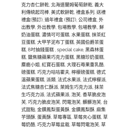
克力杏仁餅乾, 北海道蘭姆葡萄餅乾, 義大
利傳統起司棒, 美式軟餅亁, 禮盒系列, 送禮
禮盒(預訂), 過年禮盒 (預訂), 公司禮盒, 外
出教學, 外出教學, 包場教學, 包場教學,, 鮮
奶油蛋糕, 濃情可可蛋糕, 水果蛋糕, 抹茶紅
豆蛋糕, 大甲芋泥布丁蛋糕, 英國伯爵茶蛋
糕, 8吋抽錢蛋糕 , special cake, 黑森林蛋
糕, 鹽焦糖蘋果巧克力蛋糕, 黑糖珍奶蛋糕,
麋鹿小姐, 紅寶石蛋糕, 大理石苺果重乳酪,
磅蛋糕, 巧克力咕咕霍夫, 檸檬磅蛋糕, 德式
溫蘋果蛋糕, 派類, 法式水果派, 法式檸檬派,
法式焦糖杏仁酥派, 萊姆生巧克力派, 抹茶
生巧克力派, 法式蘋果派, 泡芙, 香草脆皮泡
芙, 巧克力脆皮泡芙, 閃電泡芙, 髒髒泡芙, 台
式甜點, 金鑽鳳梨蛋黃酥, 金鑽鳳梨酥, 麻集
芋頭酥, 蛋黃酥, 草莓專區, 草莓夾心蛋糕, 草
莓奶酪, 巧克力草莓盆栽, 草莓閃電泡芙, 草