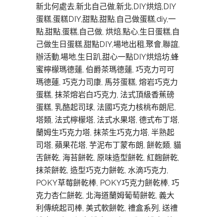
新北何處去,新北自己做,新北,DIY烘焙,DIY
蛋糕,蛋糕DIY,甜點,甜點,自己做蛋糕,diy,一
點,甜點,蛋糕,自己做, 烘焙,點心,生日蛋糕,自
己做生日蛋糕,甜點DIY,場地出租,聚會,聯誼,
辦活動,場地,生日趴,甜心一點DIY烘焙坊,蜂
蜜檸檬瑪德蓮, 伯爵茶瑪德蓮, 巧克力可可
瑪德蓮, 巧克力司康, 馬芬蛋糕, 熔岩巧克力
蛋糕, 抹茶熔岩白巧克力, 法式頂級香蕉磅
蛋糕, 乳酪起司球, 法國巧克力核桃布朗尼,
塔類, 法式檸檬塔, 法式水果塔, 德式布丁塔,
蘭姆生巧克力塔, 抹茶生巧克力塔, 半熟起
司塔, 蘋果花塔, 芋泥布丁蒙布朗, 餅乾類, 貓
舌餅乾, 海苔餅乾, 原味造型餅乾, 紅麴餅乾,
抹茶餅乾, 造型巧克力餅乾, 水滴巧克力,
POKY草莓餅乾棒, POKY巧克力餅乾棒, 巧
克力杏仁餅乾, 北海道蘭姆葡萄餅乾, 義大
利傳統起司棒, 美式軟餅亁, 禮盒系列, 送禮