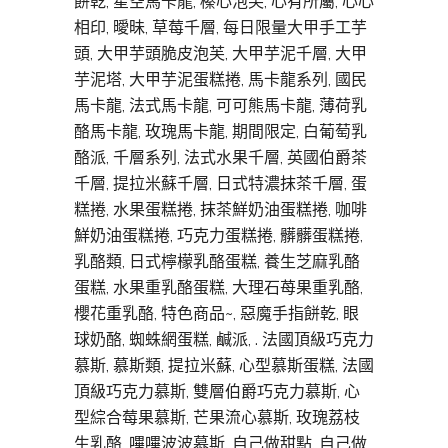
餅乾, 星空馬卡龍, 榛心泡芙, 心有所屬, 心心
相印, 曖昧, 草莓千層, 每日限量大甲手工芋
頭, 大甲芋頭脆皮泡芙, 大甲芋泥千層, 大甲
芋泥塔, 大甲芋泥蛋糕捲, 馬卡龍系列, 國民
馬卡龍, 法式馬卡龍, 可可熊馬卡龍, 薄荷乳
酪馬卡龍, 玫瑰馬卡龍, 期間限定, 白葡萄乳
酪派, 千層系列, 法式水果千層, 英國伯爵茶
千層, 提拉米蘇千層, 日式特濃抹茶千層, 蛋
糕捲, 水果蛋糕捲, 抹茶鮮奶油蛋糕捲, 咖啡
鮮奶油蛋糕捲, 巧克力蛋糕捲, 髒髒蛋糕捲,
乳酪類, 日式檸檬乳酪蛋糕, 養生芝麻乳酪
蛋糕, 水果重乳酪蛋糕, 大理石苺果重乳酪,
櫻花重乳酪, 特色商品~, 惡魔手指餅乾, 眼
球奶酪, 蜘蛛網蛋糕, 鹹派, . 法國頂級巧克力
慕斯, 慕斯類, 提拉米蘇, 心型慕斯蛋糕, 法國
頂級巧克力慕斯, 雙層伯爵巧克力慕斯, 心
型綜合莓果慕斯, 芒果流心慕斯, 玫瑰荔枝
生乳酪, 嗶嗶波波慕斯, 自己做甜點, 自己做