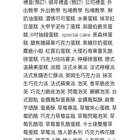
禮盒(預訂), 過年禮盒 (預訂), 公司禮盒, 外
出教學, 外出教學, 包場教學, 包場教學,, 鮮
奶油蛋糕, 濃情可可蛋糕, 水果蛋糕, 抹茶紅
豆蛋糕, 大甲芋泥布丁蛋糕, 英國伯爵茶蛋
糕, 8吋抽錢蛋糕 , special cake, 黑森林蛋
糕, 鹽焦糖蘋果巧克力蛋糕, 黑糖珍奶蛋糕,
麋鹿小姐, 紅寶石蛋糕, 大理石苺果重乳酪,
磅蛋糕, 巧克力咕咕霍夫, 檸檬磅蛋糕, 德式
溫蘋果蛋糕, 派類, 法式水果派, 法式檸檬派,
法式焦糖杏仁酥派, 萊姆生巧克力派, 抹茶
生巧克力派, 法式蘋果派, 泡芙, 香草脆皮泡
芙, 巧克力脆皮泡芙, 閃電泡芙, 髒髒泡芙, 台
式甜點, 金鑽鳳梨蛋黃酥, 金鑽鳳梨酥, 麻集
芋頭酥, 蛋黃酥, 草莓專區, 草莓夾心蛋糕, 草
莓奶酪, 巧克力草莓盆栽, 草莓閃電泡芙, 草
莓乳酪塔, 草莓重乳酪蛋糕, 卡士達雙層草
莓蛋糕, 草莓派, 情人節系列, 巧克力棉花糖