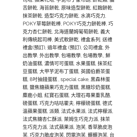
舌餅乾, 海苔餅乾, 原味造型餅乾, 紅麴餅乾,
抹茶餅乾, 造型巧克力餅乾, 水滴巧克力,
POKY草莓餅乾棒, POKY巧克力餅乾棒, 巧
克力杏仁餅乾, 北海道蘭姆葡萄餅乾, 義大
利傳統起司棒, 美式軟餅亁, 禮盒系列, 送禮
禮盒(預訂), 過年禮盒 (預訂), 公司禮盒, 外
出教學, 外出教學, 包場教學, 包場教學,, 鮮
奶油蛋糕, 濃情可可蛋糕, 水果蛋糕, 抹茶紅
豆蛋糕, 大甲芋泥布丁蛋糕, 英國伯爵茶蛋
糕, 8吋抽錢蛋糕 , special cake, 黑森林蛋
糕, 鹽焦糖蘋果巧克力蛋糕, 黑糖珍奶蛋糕,
麋鹿小姐, 紅寶石蛋糕, 大理石苺果重乳酪,
磅蛋糕, 巧克力咕咕霍夫, 檸檬磅蛋糕, 德式
溫蘋果蛋糕, 派類, 法式水果派, 法式檸檬派,
法式焦糖杏仁酥派, 萊姆生巧克力派, 抹茶
生巧克力派, 法式蘋果派, 泡芙, 香草脆皮泡
芙, 巧克力脆皮泡芙, 閃電泡芙, 髒髒泡芙, 台