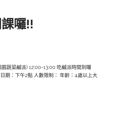
課囉!!
田園蔬菜鹹派) 12:00~13:00 吃鹹派時間到囉
30(三) 日期：下午2點 人數限制： 年齡：4歲以上大