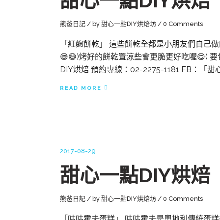
甜心一點DIY烘
熊爸日記
by
甜心一點DIY烘焙坊
0 Comments
「紅麴餅乾」 這些餅乾全都是小朋友們自己做的
😅😅)烤好的餅乾置涼些會更脆更好吃喔😋( 
DIY烘焙 預約專線：02-2275-1181 FB：「
READ MORE
2017-08-29
甜心一點DIY烘
熊爸日記
by
甜心一點DIY烘焙坊
0 Comments
「咕咕霍夫蛋糕」 咕咕霍夫是奧地利傳統蛋糕