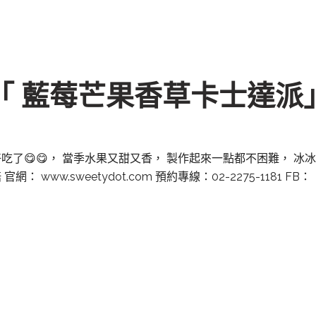
「 藍莓芒果香草卡士達派
了😋😋， 當季水果又甜又香， 製作起來一點都不困難， 冰冰涼
www.sweetydot.com 預約專線：02-2275-1181 FB：「甜心一