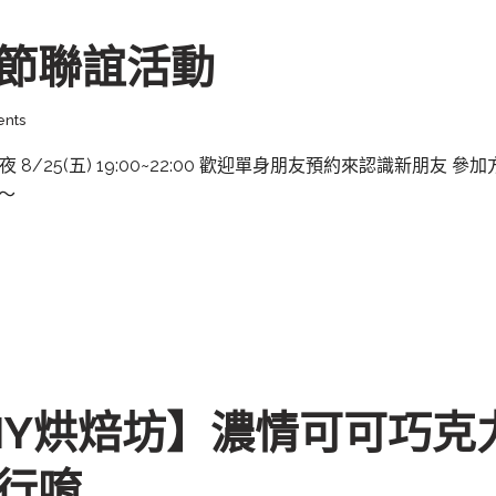
節聯誼活動
nts
/25(五) 19:00~22:00 歡迎單身朋友預約來認識新朋友 參加方
～
IY烘焙坊】濃情可可巧克
行唷