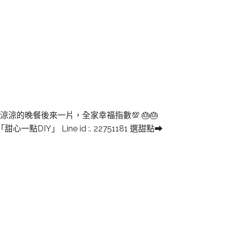
」
涼的晚餐後來一片，全家幸福指數💯 🎂🎂
點DIY」 Line id :. 22751181 選甜點➡