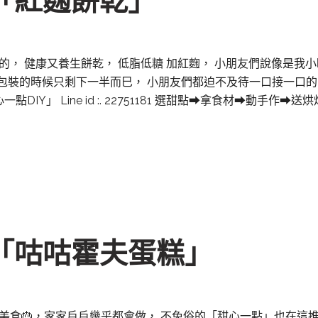
焙「紅麴餅乾」
， 健康又養生餅乾， 低脂低糖 加紅麴， 小朋友們說像是我小時
要包裝的時候只剩下一半而巳， 小朋友們都迫不及待一口接一口的吃😆
甜心一點DIY」 Line id :. 22751181 選甜點➡拿食材➡動手
焙「咕咕霍夫蛋糕」
美食🎂，家家戶戶幾乎都會做， 不免俗的「甜心一點」也在這