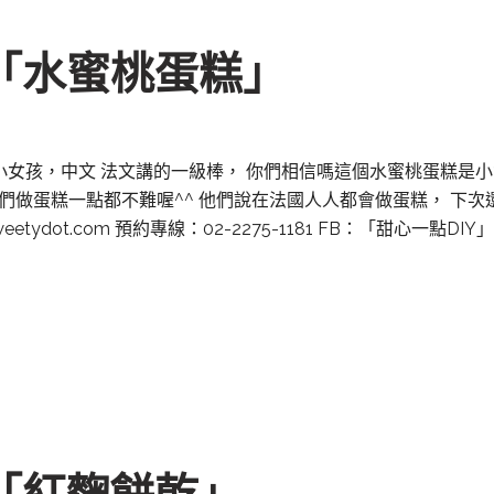
焙「水蜜桃蛋糕」
的小女孩，中文 法文講的一級棒， 你們相信嗎這個水蜜桃蛋糕是
做蛋糕一點都不難喔^^ 他們說在法國人人都會做蛋糕， 下次還會
tydot.com 預約專線：02-2275-1181 FB：「甜心一點DIY」 L