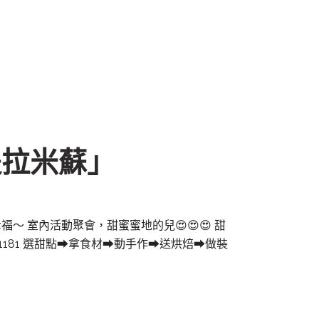
提拉米蘇」
～ 室內活動聚會，甜蜜蜜地的兒😍😍😍 甜
:. 22751181 選甜點➡拿食材➡動手作➡送烘焙➡做裝