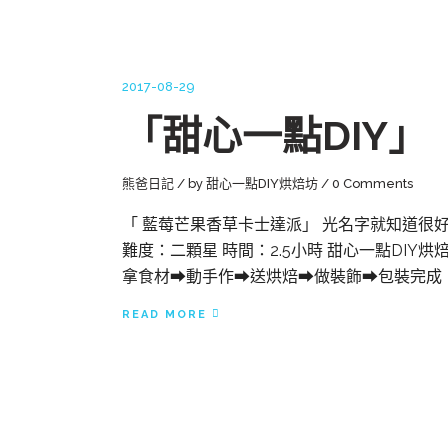
2017-08-29
「甜心一點DIY」
熊爸日記
by
甜心一點DIY烘焙坊
0 Comments
「 藍莓芒果香草卡士達派」 光名字就知道很好吃
難度：二顆星 時間：2.5小時 甜心一點DIY烘焙 官網： 
拿食材➡動手作➡送烘焙➡做裝飾➡包裝完成
READ MORE