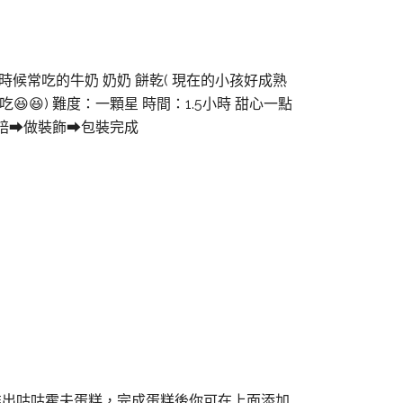
候常吃的牛奶 奶奶 餅乾( 現在的小孩好成熟
😆) 難度：一顆星 時間：1.5小時 甜心一點
作➡送烘焙➡做裝飾➡包裝完成
推出咕咕霍夫蛋糕，完成蛋糕後你可在上面添加