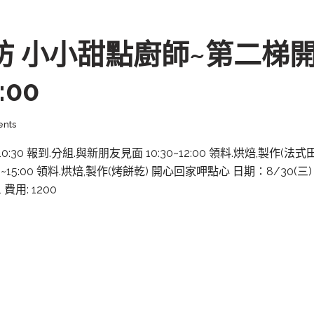
坊 小小甜點廚師~第二梯開
:00
nts
0:30 報到.分組.與新朋友見面 10:30~12:00 領料.烘焙,製作(法式
14:00~15:00 領料.烘焙,製作(烤餅乾) 開心回家呷點心 日期：8/
費用: 1200