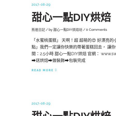
2017-08-29
甜心一點DIY烘
熊爸日記
by
甜心一點DIY烘焙坊
0 Comments
「水蜜桃蛋糕」 天啊！超 超萌的😍 好漂亮
點」我們一定讓你快樂的帶著蛋糕回去， 讓你們
間：2.5小時 甜心一點DIY烘焙 官網： www.swee
➡送烘焙➡做裝飾➡包裝完成
READ MORE
2017-08-29