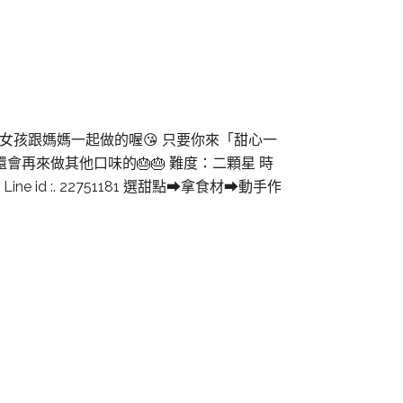
小女孩跟媽媽一起做的喔😘 只要你來「甜心一
再來做其他口味的🎂🎂 難度：二顆星 時
ine id :. 22751181 選甜點➡拿食材➡動手作