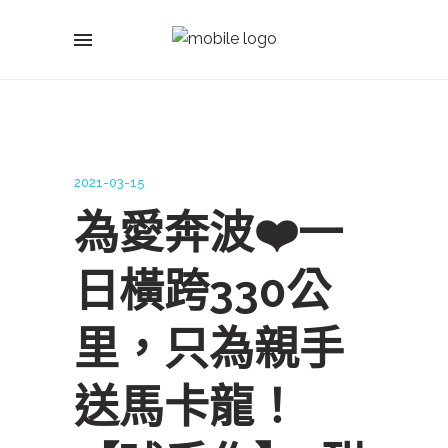
2021-03-15
為愛奔波❤️一
日橫跨330公
里，只為親手
送馬卡龍！