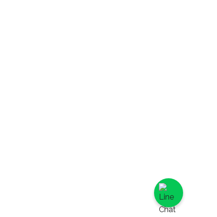
可可熊馬卡龍,
薄荷乳酪馬卡
龍,
玫瑰馬卡龍,
期間限定,
白葡萄乳酪派,
千層系列,
法式水果千層,
英國伯爵茶千
層,
提拉米蘇千層,
日式特濃抹茶