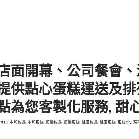
店面開幕、公司餐會、
提供點心蛋糕運送及排
為您客製化服務, 甜心
nts
中和甜點
,
中和蛋糕
,
板橋甜點
,
板橋蛋糕
,
桃園甜點
,
桃園蛋糕
,
蛋糕diy
,
蛋