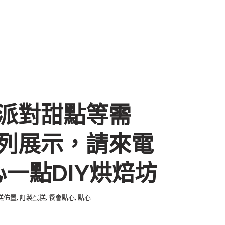
派對甜點等需
列展示，請來電
一點DIY烘焙坊
糕佈置
,
訂製蛋糕
,
餐會點心
,
點心