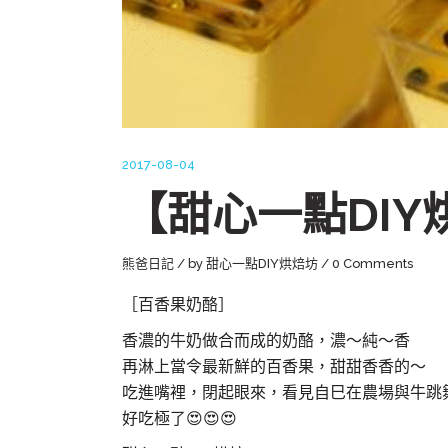
2017-08-04
【甜心一點DI
熊爸日記
by
甜心一點DIY烘焙坊
0 Comments
［百香果奶酪］
香濃的牛奶做合而成的奶酪，濃～純～香
再淋上當令最新鮮的百香果，甜甜香香的～
吃進嘴裡，閉起眼來，看見自巳在農場與牛跳
好吃極了
😍
😍
😍