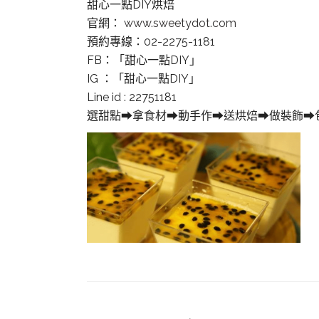
甜心一點DIY烘焙
官網：
www.sweetydot.com
預約專線：02-2275-1181
FB：「甜心一點DIY」
IG ：「甜心一點DIY」
Line id : 22751181
選甜點
➡
拿食材
➡
動手作
➡
送烘焙
➡
做裝飾
➡