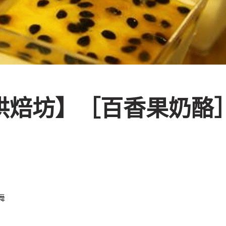
Y烘焙坊】［百香果奶酪
舞