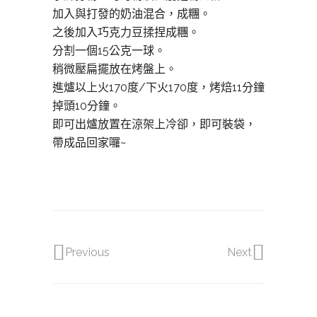
加入與打發的奶油混合，成糰。
之後加入巧克力豆揉捏成糰。
分割一個15公克一球。
稍微壓扁擺放在烤盤上。
進爐以上火170度/下火170度，烤焙11分鐘
掉頭10分鐘。
即可出爐放置在涼架上冷卻，即可裝袋，
帶成品回家囉~
Previous
Next