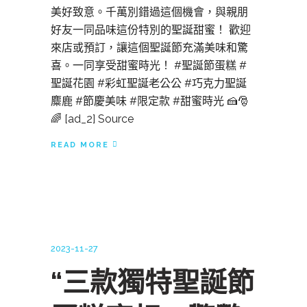
美好致意。千萬別錯過這個機會，與親朋
好友一同品味這份特別的聖誕甜蜜！ 歡迎
來店或預訂，讓這個聖誕節充滿美味和驚
喜。一同享受甜蜜時光！ #聖誕節蛋糕 #
聖誕花園 #彩虹聖誕老公公 #巧克力聖誕
麋鹿 #節慶美味 #限定款 #甜蜜時光 🍰🎅
🌈 [ad_2] Source
READ MORE
2023-11-27
“三款獨特聖誕節