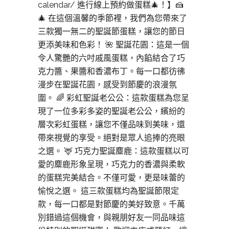
calendar/ 進行線上預約做蛋糕🎄​​！】🍰
🎄 在這個溫馨的季節裡，我們為您帶來了
三款獨一無二的聖誕節蛋糕，讓您的節日
更添美味和色彩！ 🌺 聖誕花園：這是一個
令人驚艷的六吋戚風蛋糕，內餡結合了巧
克力醬、果醬和香濃布丁。每一口都彷彿
漫步在聖誕花園，感受到節慶的浪漫氛
圍。 🌈 彩虹聖誕老公公：這款蛋糕為您呈
現了一位多彩多姿的聖誕老公公，繽紛的
層次彩虹蛋糕，讓您不僅品味到美味，還
帶來視覺的享受。絕對是眾人追捧的亮眼
之選。 🦌 巧克力聖誕麋鹿：這款蛋糕以可
愛的麋鹿形象呈現，巧克力的香濃與柔軟
的蛋糕完美結合。不僅可愛，更是味蕾的
愉悅之選。 這三款蛋糕均為聖誕節限定
款，每一口都是對節慶的美好致意。千萬
別錯過這個機會，與親朋好友一同品味這