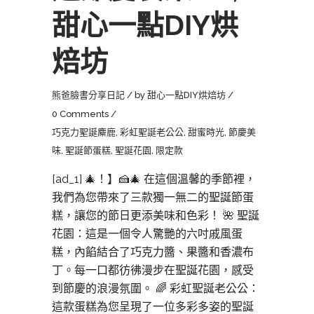
甜心一點DIY烘
焙坊
熊爸臉書分享日記
by
甜心一點DIY烘焙坊
0 Comments
巧克力聖誕麋鹿
,
彩虹聖誕老公公
,
甜蜜時光
,
節慶美
味
,
聖誕節蛋糕
,
聖誕花園
,
限定款
[ad_1] 🎄​​！】🍰🎄 在這個溫馨的季節裡，
我們為您帶來了三款獨一無二的聖誕節蛋
糕，讓您的節日更添美味和色彩！ 🌺 聖誕
花園：這是一個令人驚艷的六吋戚風蛋
糕，內餡結合了巧克力醬、果醬和香濃布
丁。每一口都彷彿漫步在聖誕花園，感受
到節慶的浪漫氛圍。 🌈 彩虹聖誕老公公：
這款蛋糕為您呈現了一位多彩多姿的聖誕