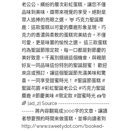
老公公，繽紛的層次彩虹蛋糕，讓您不僅
品味到美味，還帶來視覺的享受。絕對是
眾人追捧的亮眼之選。 🦌 巧克力聖誕麋
鹿：這款蛋糕以可愛的麋鹿形象呈現，巧
克力的香濃與柔軟的蛋糕完美結合。不僅
可愛，更是味蕾的愉悅之選。 這三款蛋糕
均為聖誕節限定款，每一口都是對節慶的
美好致意。千萬別錯過這個機會，與親朋
好友一同品味這份特別的聖誕甜蜜！ 歡迎
來店或預訂，讓這個聖誕節充滿美味和驚
喜。一同享受甜蜜時光！ #聖誕節蛋糕 #
聖誕花園 #彩虹聖誕老公公 #巧克力聖誕
麋鹿 #節慶美味 #限定款 #甜蜜時光 🍰🎅
🌈 [ad_2] Source -------------------------
------ 將內容翻寫成3000字的文章，讓讀
者想要預約時間來做蛋糕，並導向讀者到
http://www.sweetydot.com/booked-