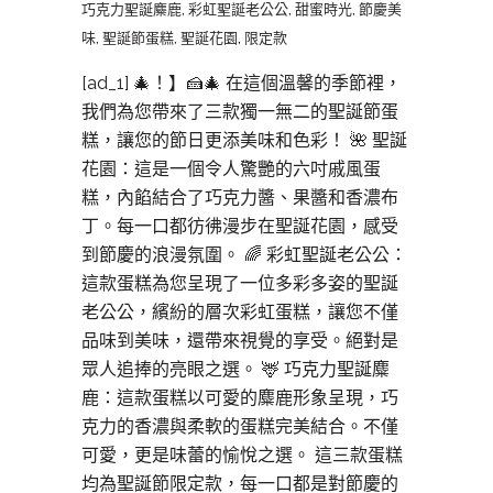
巧克力聖誕麋鹿
,
彩虹聖誕老公公
,
甜蜜時光
,
節慶美
味
,
聖誕節蛋糕
,
聖誕花園
,
限定款
[ad_1] 🎄​​！】🍰🎄 在這個溫馨的季節裡，
我們為您帶來了三款獨一無二的聖誕節蛋
糕，讓您的節日更添美味和色彩！ 🌺 聖誕
花園：這是一個令人驚艷的六吋戚風蛋
糕，內餡結合了巧克力醬、果醬和香濃布
丁。每一口都彷彿漫步在聖誕花園，感受
到節慶的浪漫氛圍。 🌈 彩虹聖誕老公公：
這款蛋糕為您呈現了一位多彩多姿的聖誕
老公公，繽紛的層次彩虹蛋糕，讓您不僅
品味到美味，還帶來視覺的享受。絕對是
眾人追捧的亮眼之選。 🦌 巧克力聖誕麋
鹿：這款蛋糕以可愛的麋鹿形象呈現，巧
克力的香濃與柔軟的蛋糕完美結合。不僅
可愛，更是味蕾的愉悅之選。 這三款蛋糕
均為聖誕節限定款，每一口都是對節慶的