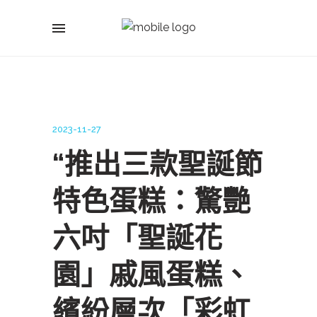
2023-11-27
“推出三款聖誕節
特色蛋糕：驚艷
六吋「聖誕花
園」戚風蛋糕、
繽紛層次「彩虹