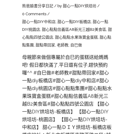
熊爸臉書分享日記
by
甜心一點DIY烘焙坊
0 Comments
甜心一點DIY中和店
,
甜心一點DIY板橋店
,
甜心一點
DIY桃園店
,
甜心點點信義區A8新光三越B2美食區
,
甜
心點點四號公園店
,
甜心點點水果珠寶盒蛋糕
,
甜心點
點集團
,
甜點帶回家
,
老師教
,
自巳做
母親節來做個專屬於自巳的蛋糕送給媽媽
吧! 假日都快滿了,平日還有位子,趕快預約
囉^^ #自巳做#老師教#甜點帶回家#甜心
一點diy板橋店#甜心一點diy中和店#甜心
一點diy桃園店#甜心點點集團#甜心點點水
果珠寶盒蛋糕#甜心點點信義區A8新光三
越B2美食區#甜心點點四號公園店 【甜心
一點DIY烘培坊-板橋店】 【甜心一點DIY
烘培坊-桃園店】 【甜心一點DIY烘培坊-
中和店】 甜心一點ＤＩＹ烘焙坊-板橋店板