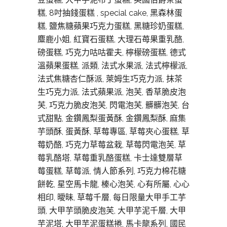
糕, 8吋抽錢蛋糕 , special cake, 黑森林蛋
糕, 鹽焦糖蘋果巧克力蛋糕, 黑糖珍奶蛋糕,
麋鹿小姐, 紅寶石蛋糕, 大理石苺果重乳酪,
磅蛋糕, 巧克力咕咕霍夫, 檸檬磅蛋糕, 德式
溫蘋果蛋糕, 派類, 法式水果派, 法式檸檬派,
法式焦糖杏仁酥派, 萊姆生巧克力派, 抹茶
生巧克力派, 法式蘋果派, 泡芙, 香草脆皮泡
芙, 巧克力脆皮泡芙, 閃電泡芙, 髒髒泡芙, 台
式甜點, 金鑽鳳梨蛋黃酥, 金鑽鳳梨酥, 麻集
芋頭酥, 蛋黃酥, 草莓專區, 草莓夾心蛋糕, 草
莓奶酪, 巧克力草莓盆栽, 草莓閃電泡芙, 草
莓乳酪塔, 草莓重乳酪蛋糕, 卡士達雙層草
莓蛋糕, 草莓派, 情人節系列, 巧克力棉花糖
餅乾, 星空馬卡龍, 榛心泡芙, 心有所屬, 心心
相印, 曖昧, 草莓千層, 每日限量大甲手工芋
頭, 大甲芋頭脆皮泡芙, 大甲芋泥千層, 大甲
芋泥塔, 大甲芋泥蛋糕捲, 馬卡龍系列, 國民