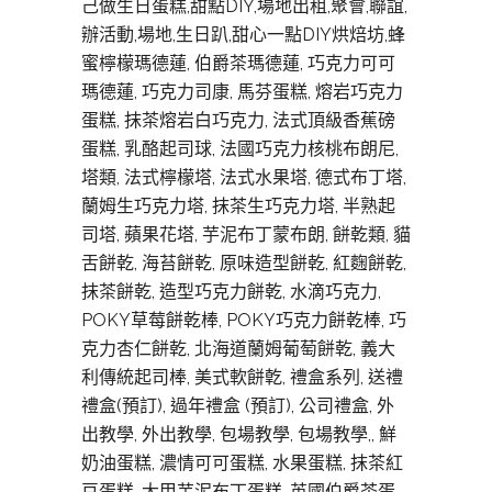
己做生日蛋糕,甜點DIY,場地出租,聚會,聯誼,
辦活動,場地,生日趴,甜心一點DIY烘焙坊,蜂
蜜檸檬瑪德蓮, 伯爵茶瑪德蓮, 巧克力可可
瑪德蓮, 巧克力司康, 馬芬蛋糕, 熔岩巧克力
蛋糕, 抹茶熔岩白巧克力, 法式頂級香蕉磅
蛋糕, 乳酪起司球, 法國巧克力核桃布朗尼,
塔類, 法式檸檬塔, 法式水果塔, 德式布丁塔,
蘭姆生巧克力塔, 抹茶生巧克力塔, 半熟起
司塔, 蘋果花塔, 芋泥布丁蒙布朗, 餅乾類, 貓
舌餅乾, 海苔餅乾, 原味造型餅乾, 紅麴餅乾,
抹茶餅乾, 造型巧克力餅乾, 水滴巧克力,
POKY草莓餅乾棒, POKY巧克力餅乾棒, 巧
克力杏仁餅乾, 北海道蘭姆葡萄餅乾, 義大
利傳統起司棒, 美式軟餅亁, 禮盒系列, 送禮
禮盒(預訂), 過年禮盒 (預訂), 公司禮盒, 外
出教學, 外出教學, 包場教學, 包場教學,, 鮮
奶油蛋糕, 濃情可可蛋糕, 水果蛋糕, 抹茶紅
豆蛋糕, 大甲芋泥布丁蛋糕, 英國伯爵茶蛋