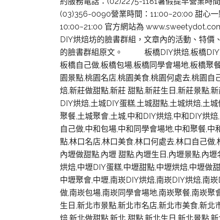
約服務電話：(02)2275-1181暑假提早營
(03)356-0090營業時間：11:00~20:
10:00~21:00 官方網站為 www.sweetydo
DIY烘焙坊的臉書群組，文章內的活動、特價
的臉書群組原文。 板橋DIY烘焙,板橋DIY烘焙
板橋自己做,板橋包場,板橋同學會場地,板橋聚餐,板
園景點,桃園名店,桃園美食,桃園何處去,桃園自己
焙,新莊做甜點,新莊 甜點,新莊生日,新莊景點,
DIY烘焙,土城DIY蛋糕,土城甜點,土城烘焙,
聚餐,土城聚會,土城,中和DIY烘焙,中和DIY烘
自己做,中和包場,中和同學會場地,中和聚餐,中和聚
點,林口名店,林口美食,林口何處去,林口自己做,林
內壢做甜點,內壢 甜點,內壢生日,內壢景點,內壢
烘焙,中壢DIY蛋糕,中壢甜點,中壢烘焙,中壢做
中壢聚會,中壢,南崁DIY烘焙,南崁DIY烘焙,南
做,南崁包場,南崁同學會場地,南崁聚餐,南崁聚會
生日,新北市景點,新北市名店,新北市美食,新北市
焙,新北做甜點,新北 甜點,新北生日,新北景點,新北