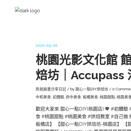
2020-09-26
桃園光影文化館 館
焙坊｜Accupass
熊爸臉書分享日記
by
甜心一點DIY烘焙坊
0 Comme
中和美食
,
初體驗
,
府中美食
,
板橋美食
,
桃園甜點
,
桃園美
歡迎大家來 甜心一點DIY(桃園店) 💖 #初體驗
食 #桃園甜點 #桃園美食 #烘焙教室 #自己做
板橋店】 【甜心一點DIY烘培坊-桃園店】 