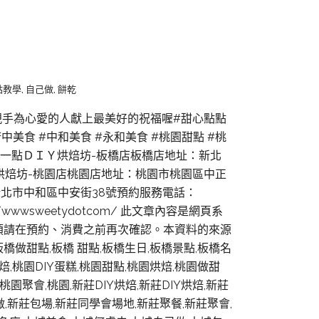
點教學
,
自己做
,
餅乾
以親手為心愛的人獻上最美好的祝福喔#甜心點點
#府中美食 #中和美食 #永和美食 #桃園甜點 #桃
 甜心一點ＤＩＹ烘焙坊-板橋店板橋店地址：新北
ＤＩＹ烘焙坊-桃園店桃園店地址：桃園市桃園區中正
地址：新北市中和區中安街38號預約服務電話：
.com/wwwsweetydotcom/ 此文章內容是網頁系
煩請在預約、消費之前再次確認。本資料的來源
橋做甜點,板橋 甜點,板橋生日,板橋景點,板橋名
焙,桃園DIY蛋糕,桃園甜點,桃園烘焙,桃園做甜
園聚會,桃園,新莊DIY烘焙,新莊DIY烘焙,新莊
做,新莊包場,新莊同學會場地,新莊聚餐,新莊聚會,