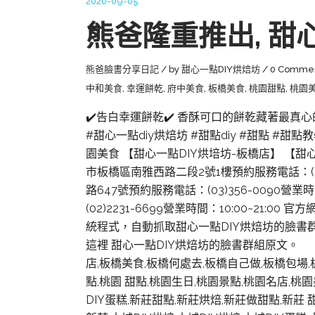
2020-09-05
熊爸隆重推出, 甜
熊爸臉書分享日記
by
甜心一點DIY烘焙坊
0 Comme
中和美食
,
幸運餅乾
,
府中美食
,
板橋美食
,
桃園甜點
,
桃園
✔️告白幸運餅乾✔️ 香酥可口的餅乾藏著最真
#甜心一點diy烘焙坊 #甜點diy #甜點 #甜
園美食 【甜心一點DIY烘培坊-板橋店】 【甜
市板橋區南雅西路二段2號1樓預約服務電話：(02
路647號預約服務電話：(03)356-0090
(02)2231-6699營業時間：10:00~21:00 官方
統程式，自動抓取甜心一點DIY烘焙坊的臉
這裡 甜心一點DIY烘焙坊的臉書群組原文。 板橋
店,板橋美食,板橋何處去,板橋自己做,板橋包場,
點,桃園 甜點,桃園生日,桃園景點,桃園名店,桃園
DIY蛋糕,新莊甜點,新莊烘焙,新莊做甜點,新莊