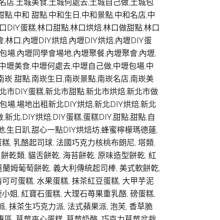
土城名店,土城美食,土城何處去,土城自己做,土城包
甜點,中和 甜點,中和生日,中和景點,中和名店,中
口DIY蛋糕,林口甜點,林口烘焙,林口做甜點,林口
口,內壢DIY烘焙,內壢DIY烘焙,內壢DIY蛋
包場,內壢同學會場地,內壢聚餐,內壢聚會,內壢,
店,中壢美食,中壢何處去,中壢自己做,中壢包場,中
,南崁 甜點,南崁生日,南崁景點,南崁名店,南崁美
新北市DIY蛋糕,新北市甜點,新北市烘焙,新北市做
包場,場地出租新北DIY烘焙,新北DIY烘焙,新北
,DIY烘焙,DIY蛋糕,蛋糕DIY,甜點,甜點,自
,場地,生日趴,甜心一點DIY烘焙坊,蜂蜜檸檬瑪德蓮,
糕, 乳酪起司球, 法國巧克力核桃布朗尼, 塔類,
餅乾類, 貓舌餅乾, 海苔餅乾, 原味造型餅乾, 紅
海道蘭姆葡萄餅乾, 義大利傳統起司棒, 美式軟餅亁,
 濃情可可蛋糕, 水果蛋糕, 抹茶紅豆蛋糕, 大甲芋泥
麋鹿小姐, 紅寶石蛋糕, 大理石苺果重乳酪, 磅蛋糕,
, 抹茶生巧克力派, 法式蘋果派, 泡芙, 香草脆
專區, 草莓夾心蛋糕, 草莓奶酪, 巧克力草莓盆栽,