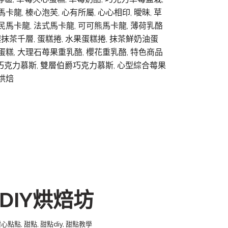
龍, 榛心泡芙, 心有所屬, 心心相印, 曖昧, 草
民馬卡龍, 法式馬卡龍, 可可熊馬卡龍, 薄荷乳酪
濃抹茶千層, 蛋糕捲, 水果蛋糕捲, 抹茶鮮奶油蛋
蛋糕, 大理石苺果重乳酪, 櫻花重乳酪, 特色商品
國頂級巧克力慕斯, 雙層伯爵巧克力慕斯, 心型綜合莓果
y烘焙
DIY烘焙坊
甜心點點
,
甜點
,
甜點diy
,
甜點教學