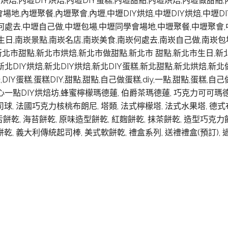
烘焙,內壢DIY烘焙,內壢DIY蛋糕,內壢甜點,內壢烘焙,內壢做甜點
地,內壢聚餐,內壢聚會,內壢,中壢DIY烘焙,中壢DIY烘焙,中壢D
處去,中壢自己做,中壢包場,中壢同學會場地,中壢聚餐,中壢聚會,中壢
生日,南崁景點,南崁名店,南崁美食,南崁何處去,南崁自己做,南崁包
糕,新北市甜點,新北市烘焙,新北市做甜點,新北市 甜點,新北市生日,
北DIY烘焙,新北DIY烘焙,新北DIY蛋糕,新北甜點,新北烘焙,新北
IY蛋糕,蛋糕DIY,甜點,甜點,自己做蛋糕,diy,一點,甜點,蛋糕,自
,甜心一點DIY烘焙坊,蜂蜜檸檬瑪德蓮, 伯爵茶瑪德蓮, 巧克力可可瑪德
, 法國巧克力核桃布朗尼, 塔類, 法式檸檬塔, 法式水果塔, 德式
舌餅乾, 海苔餅乾, 原味造型餅乾, 紅麴餅乾, 抹茶餅乾, 造型巧克力餅
, 義大利傳統起司棒, 美式軟餅亁, 禮盒系列, 送禮禮盒(預訂),