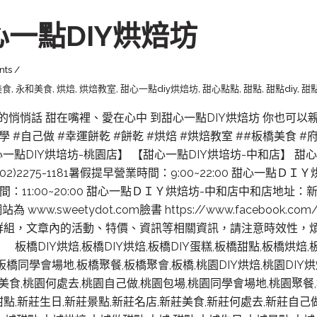
心一點DIY烘焙坊
nts
美食
,
永和美食
,
烘焙
,
烘焙教室
,
甜心一點diy烘焙坊
,
甜心點點
,
甜點
,
甜點diy
,
甜
心的悄悄話 甜在嘴裡、愛在心中 到甜心一點DIY烘焙坊 你也可
點教學 #自己做 #幸運餅乾 #餅乾 #烘焙 #烘焙教室 ##板橋美食 
心一點DIY烘培坊-桃園店】 【甜心一點DIY烘培坊-中和店】
)2275-1181暑假提早營業時間：9:00~22:00 甜心一點
營業時間：11:00~20:00 甜心一點ＤＩＹ烘焙坊-中和店中和店
網站為 www.sweetydot.com臉書 https://www.facebook
書群組，文章內的活動、特價、資訊等相關資訊，請注意時效性，
DIY烘焙,板橋DIY烘焙,板橋DIY蛋糕,板橋甜點,板橋烘焙,板
板橋同學會場地,板橋聚餐,板橋聚會,板橋,桃園DIY烘焙,桃園DIY烘
美食,桃園何處去,桃園自己做,桃園包場,桃園同學會場地,桃園聚餐,桃
 甜點,新莊生日,新莊景點,新莊名店,新莊美食,新莊何處去,新莊自己