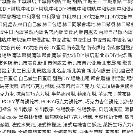
糕,土城甜點,土城烘焙,土城做甜點,土城 甜點,土城生日,土城景點,
DIY烘焙,中和DIY烘焙,中和DIY蛋糕,中和甜點,中和烘焙,中和做
學會場地,中和聚餐,中和聚會,中和,林口DIY烘焙,林口DIY烘焙,林
口何處去,林口自己做,林口包場,林口同學會場地,林口聚餐,林口聚會,林
內壢生日,內壢景點,內壢名店,內壢美食,內壢何處去,內壢自己做,內壢
壢甜點,中壢烘焙,中壢做甜點,中壢 甜點,中壢生日,中壢景點,中壢名
烘焙,南崁DIY烘焙,南崁DIY蛋糕,南崁甜點,南崁烘焙,南崁做甜點
場地,南崁聚餐,南崁聚會,南崁,新北市DIY烘焙,新北市DIY烘焙,
市名店,新北市美食,新北市何處去,新北市自己做,新北市,聚餐,聚會,
點,新北生日,新北景點,新北名店,新北美食,新北何處去,新北自己做,新北
點心,生日蛋糕,自己做生日蛋糕,甜點DIY,場地出租,聚會,聯誼,辦活動
 馬芬蛋糕, 熔岩巧克力蛋糕, 抹茶熔岩白巧克力, 法式頂級香蕉磅蛋
克力塔, 抹茶生巧克力塔, 半熟起司塔, 蘋果花塔, 芋泥布丁蒙布朗, 
, POKY草莓餅乾棒, POKY巧克力餅乾棒, 巧克力杏仁餅乾, 北
公司禮盒, 外出教學, 外出教學, 包場教學, 包場教學,, 鮮奶油蛋糕,
cial cake, 黑森林蛋糕, 鹽焦糖蘋果巧克力蛋糕, 黑糖珍奶蛋糕, 
派類, 法式水果派, 法式檸檬派, 法式焦糖杏仁酥派, 萊姆生巧克力派
台式甜點, 金鑽鳳梨蛋黃酥, 金鑽鳳梨酥, 麻集芋頭酥, 蛋黃酥, 草莓