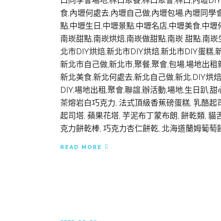
口同學會場地,林口聚餐,林口聚會,林口,內壢DIY
食,內壢何處去,內壢自己做,內壢包場,內壢同學會場
點,中壢生日,中壢景點,中壢名店,中壢美食,中壢何
南崁甜點,南崁烘焙,南崁做甜點,南崁 甜點,南崁
北市DIY烘焙,新北市DIY烘焙,新北市DIY蛋
新北市自己做,新北市,聚餐,聚會,包場,場地出租新
新北美食,新北何處去,新北自己做,新北,DIY烘焙,D
DIY,場地出租,聚會,聯誼,辦活動,場地,生日趴
茶熔岩白巧克力, 法式頂級香蕉磅蛋糕, 乳酪起司球
起司塔, 蘋果花塔, 芋泥布丁蒙布朗, 餅乾類, 貓
克力餅乾棒, 巧克力杏仁餅乾, 北海道蘭姆葡萄餅乾
READ MORE