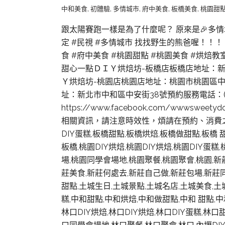
中和美食
,
初體驗
,
多情城市
,
府中美食
,
板橋美食
,
桃園甜
跟太陽賽跑一樣是為了什麼呢？ 原來是🎉多情
定 #民視 #多情城市 找找野生的熊爸喔！！！ /
食 #府中美食 #桃園甜點 #桃園美食 #烘焙教
甜心一點ＤＩＹ烘焙坊-板橋店板橋店地址：新北市板
Ｙ烘焙坊-桃園店桃園店地址：桃園市桃園區中正路6
址：新北市中和區中安街38號預約服務電話：(02)223
https://www.facebook.com/w
相關資訊，請注意時效性，煩請在預約、消費之
DIY蛋糕,板橋甜點,板橋烘焙,板橋做甜點,板橋
板橋,桃園DIY烘焙,桃園DIY烘焙,桃園DIY蛋
場,桃園同學會場地,桃園聚餐,桃園聚會,桃園,新莊
莊美食,新莊何處去,新莊自己做,新莊包場,新莊同
甜點,土城生日,土城景點,土城名店,土城美食,土
糕,中和甜點,中和烘焙,中和做甜點,中和 甜點,
林口DIY烘焙,林口DIY烘焙,林口DIY蛋糕,林