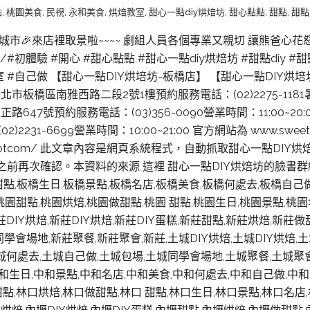
點
,
桃園美食
,
民視
,
永和美食
,
烘焙教室
,
甜心一點diy烘焙坊
,
甜心點點
,
甜點
,
甜點d
城市🎉來店裡取景啦~~~~ 劇組人員各個專業又親切 讓熊爸心
#初體驗 #開心 #甜心點點 #甜心一點diy烘焙坊 #甜點diy #
室 #自己做 【甜心一點DIY烘培坊-板橋店】 【甜心一點DIY烘
橋區南雅西路二段2號1樓預約服務電話：(02)2275-1181暑假
47號預約服務電話：(03)356-0090營業時間：11:00~2
1-6699營業時間：10:00~21:00 官方網站為 www.sweet
wwsweetydotcom/ 此文章內容是網頁系統程式，自動抓取甜心
前再次確認。本資料的來源 這裡 甜心一點DIY烘焙坊的臉書群組
 甜點,板橋生日,板橋景點,板橋名店,板橋美食,板橋何處去,板橋自己
糕,桃園甜點,桃園烘焙,桃園做甜點,桃園 甜點,桃園生日,桃園景點,
DIY烘焙,新莊DIY烘焙,新莊DIY蛋糕,新莊甜點,新莊烘焙,新莊做
學會場地,新莊聚餐,新莊聚會,新莊,土城DIY烘焙,土城DIY烘焙,土
城何處去,土城自己做,土城包場,土城同學會場地,土城聚餐,土城聚會,土
中和生日,中和景點,中和名店,中和美食,中和何處去,中和自己做,中和
口甜點,林口烘焙,林口做甜點,林口 甜點,林口生日,林口景點,林口名