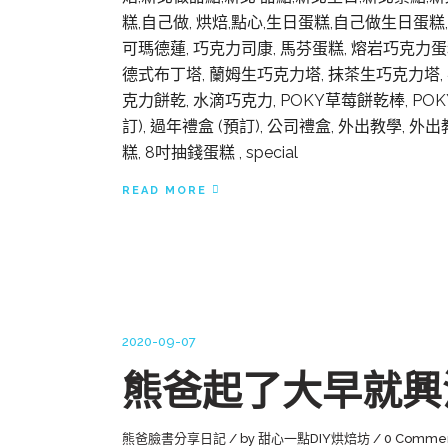
糕,自己做, 烘焙,點心,生日蛋糕,自己做生日蛋糕
可瑪德蓮, 巧克力司康, 馬芬蛋糕, 熔岩巧克力蛋
德式布丁塔, 蘭姆生巧克力塔, 抹茶生巧克力塔, 
克力餅乾, 水滴巧克力, POKY草莓餅乾棒, P
訂), 過年禮盒 (預訂), 公司禮盒, 外出教學, 
糕, 8吋抽錢蛋糕 , special
READ MORE
2020-09-07
熊爸起了大早就興沖
熊爸臉書分享日記
by
甜心一點DIY烘焙坊
0 Comme