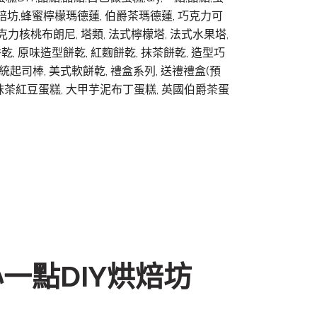
烘焙坊,蜂蜜檸檬瑪德蓮, 伯爵茶瑪德蓮, 巧克力可
克力核桃布朗尼, 塔類, 法式檸檬塔, 法式水果塔,
乾, 原味造型餅乾, 紅麴餅乾, 抹茶餅乾, 造型巧
統起司棒, 美式軟餅亁, 禮盒系列, 送禮禮盒(預
糕, 抹茶紅豆蛋糕, 大甲芋泥布丁蛋糕, 英國伯爵茶蛋
一點DIY烘焙坊