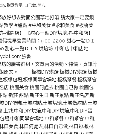
iy
,
甜點教學
,
自己做
,
開心
花怒放好想去對面公園草地打滾 請大家一定要鎖
甜點教學 #甜點 #中和美食 #永和美食 #板橋美
培坊-桃園店】 【甜心一點DIY烘培坊-中和店】
提早營業時間：9:00~22:00 甜心一點ＤＩ
0:00 甜心一點ＤＩＹ烘焙坊-中和店中和店地
ydot.com臉書
一點DIY烘焙坊的臉書群組，文章內的活動、特價、資訊等
原文。 板橋DIY烘焙,板橋DIY烘焙,板橋
做,板橋包場,板橋同學會場地,板橋聚餐,板橋聚會,
桃園名店,桃園美食,桃園何處去,桃園自己做,桃園包
甜點,新莊 甜點,新莊生日,新莊景點,新莊名店,新
城DIY蛋糕,土城甜點,土城烘焙,土城做甜點,土城
城,中和DIY烘焙,中和DIY烘焙,中和DIY蛋
包場,中和同學會場地,中和聚餐,中和聚會,中和,
店,林口美食,林口何處去,林口自己做,林口包場,林