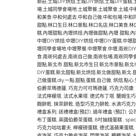
新莊,土城DIY烘焙,土城DIY烘焙,土城DIY蛋
場,土城同學會場地,土城聚餐,土城聚會,土城,中和
和美食,中和何處去,中和自己做,中和包場,中和同
甜點,林口生日,林口景點,林口名店,林口美食,林
糕,內壢甜點,內壢烘焙,內壢做甜點,內壢 甜點,
中壢DIY烘焙,中壢DIY烘焙,中壢DIY蛋糕,中
壢同學會場地,中壢聚餐,中壢聚會,中壢,南崁DIY
食,南崁何處去,南崁自己做,南崁包場,南崁同學會
甜點,新北市 甜點,新北市生日,新北市景點,新北
DIY蛋糕,新北甜點,新北烘焙,新北做甜點,新北 甜
己做蛋糕,diy,一點,甜點,蛋糕,自己做, 烘焙,
伯爵茶瑪德蓮, 巧克力可可瑪德蓮, 巧克力司康,
法式檸檬塔, 法式水果塔, 德式布丁塔, 蘭姆生巧
麴餅乾, 抹茶餅乾, 造型巧克力餅乾, 水滴巧克力
禮盒系列, 送禮禮盒(預訂), 過年禮盒 (預訂), 
布丁蛋糕, 英國伯爵茶蛋糕, 8吋抽錢蛋糕 , spe
巧克力咕咕霍夫, 檸檬磅蛋糕, 德式溫蘋果蛋糕, 
皮泡芙, 巧克力脆皮泡芙, 閃電泡芙, 髒髒泡芙, 