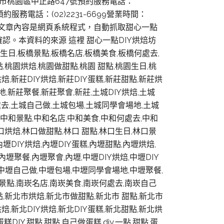
：桃園市桃園區中正路647號預約服務電話：
約服務電話：(02)2231-6699營業時間：
ydotcom/ 此文章內容是網頁系統程式，自動抓取甜心一點
。本資料的來源 這裡 甜心一點DIY烘焙坊
生日,板橋景點,板橋名店,板橋美食,板橋何處去,
點,桃園烘焙,桃園做甜點,桃園 甜點,桃園生日,桃
,新莊DIY烘焙,新莊DIY蛋糕,新莊甜點,新莊烘
,新莊聚餐,新莊聚會,新莊,土城DIY烘焙,土城
何處去,土城自己做,土城包場,土城同學會場地,土城
日,中和景點,中和名店,中和美食,中和何處去,中和
林口烘焙,林口做甜點,林口 甜點,林口生日,林口景
壢DIY烘焙,內壢DIY蛋糕,內壢甜點,內壢烘焙,
壢聚餐,內壢聚會,內壢,中壢DIY烘焙,中壢DIY
,中壢自己做,中壢包場,中壢同學會場地,中壢聚餐,
南崁景點,南崁名店,南崁美食,南崁何處去,南崁自己
點,新北市烘焙,新北市做甜點,新北市 甜點,新北市
,新北DIY烘焙,新北DIY蛋糕,新北甜點,新北烘
DIY,甜點,甜點,自己做蛋糕,diy,一點,甜點,蛋