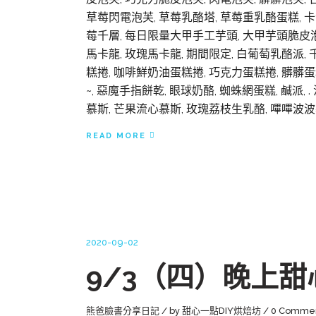
草莓閃電泡芙, 草莓乳酪塔, 草莓重乳酪蛋糕, 卡
莓千層, 每日限量大甲手工芋頭, 大甲芋頭脆皮泡芙
馬卡龍, 玫瑰馬卡龍, 期間限定, 白葡萄乳酪派,
糕捲, 咖啡鮮奶油蛋糕捲, 巧克力蛋糕捲, 髒髒蛋
~, 惡魔手指餅乾, 眼球奶酪, 蜘蛛網蛋糕, 鹹派
慕斯, 芒果流心慕斯, 玫瑰荔枝生乳酪, 嗶嗶波波慕斯,
READ MORE
2020-09-02
9/3（四）晚上甜
熊爸臉書分享日記
by
甜心一點DIY烘焙坊
0 Comme