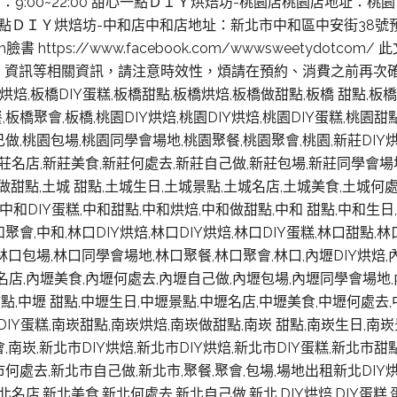
業時間：9:00~22:00 甜心一點ＤＩＹ烘焙坊-桃園店桃園店地址
00 甜心一點ＤＩＹ烘焙坊-中和店中和店地址：新北市中和區中安街38號預
t.com臉書 https://www.facebook.com/wwwsweet
、資訊等相關資訊，請注意時效性，煩請在預約、消費之前再次確認
,板橋DIY蛋糕,板橋甜點,板橋烘焙,板橋做甜點,板橋 甜點,板橋
橋聚會,板橋,桃園DIY烘焙,桃園DIY烘焙,桃園DIY蛋糕,桃園甜
做,桃園包場,桃園同學會場地,桃園聚餐,桃園聚會,桃園,新莊DIY烘焙
新莊名店,新莊美食,新莊何處去,新莊自己做,新莊包場,新莊同學會場地
土城做甜點,土城 甜點,土城生日,土城景點,土城名店,土城美食,土城
焙,中和DIY蛋糕,中和甜點,中和烘焙,中和做甜點,中和 甜點,中和生
會,中和,林口DIY烘焙,林口DIY烘焙,林口DIY蛋糕,林口甜點,
口包場,林口同學會場地,林口聚餐,林口聚會,林口,內壢DIY烘焙,內
名店,內壢美食,內壢何處去,內壢自己做,內壢包場,內壢同學會場地,內
甜點,中壢 甜點,中壢生日,中壢景點,中壢名店,中壢美食,中壢何處去
崁DIY蛋糕,南崁甜點,南崁烘焙,南崁做甜點,南崁 甜點,南崁生日,
,南崁,新北市DIY烘焙,新北市DIY烘焙,新北市DIY蛋糕,新北市甜
何處去,新北市自己做,新北市,聚餐,聚會,包場,場地出租新北DIY烘焙
名店,新北美食,新北何處去,新北自己做,新北,DIY烘焙,DIY蛋糕,蛋糕