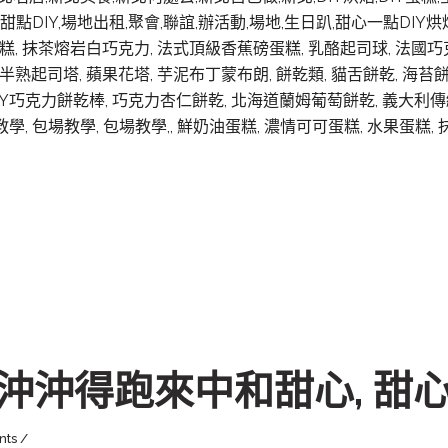
,甜點DIY,場地出租,聚會,聯誼,辦活動,場地,生日趴,甜心一點DIY
糕, 抹茶熔岩白巧克力, 法式頂級香蕉磅蛋糕, 乳酪起司球, 法國巧
半熟起司塔, 蘋果花塔, 芋泥布丁蒙布朗, 餅乾類, 貓舌餅乾, 海苔餅
OKY巧克力餅乾棒, 巧克力杏仁餅乾, 北海道蘭姆葡萄餅乾, 義大利傳
外出教學, 包場教學, 包場教學,, 鮮奶油蛋糕, 濃情可可蛋糕, 水果蛋
沖得跑來中和甜心, 甜心
nts