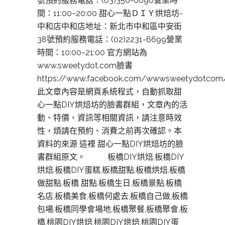
號預約服務電話：(03)356-0090營業時
間：11:00~20:00 甜心一點ＤＩＹ烘焙坊-
中和店中和店地址：新北市中和區中安街
38號預約服務電話：(02)2231-6699營業
時間：10:00~21:00 官方網站為
www.sweetydot.com臉書
https://www.facebook.com/wwwsweetydotcom
此文章內容是網頁系統程式，自動抓取甜
心一點DIY烘焙坊的臉書群組，文章內的活
動、特價、資訊等相關資訊，請注意時效
性，煩請在預約、消費之前再次確認。本
資料的來源 這裡 甜心一點DIY烘焙坊的臉
書群組原文。 板橋DIY烘焙,板橋DIY
烘焙,板橋DIY蛋糕,板橋甜點,板橋烘焙,板橋
做甜點,板橋 甜點,板橋生日,板橋景點,板橋
名店,板橋美食,板橋何處去,板橋自己做,板橋
包場,板橋同學會場地,板橋聚餐,板橋聚會,板
橋,桃園DIY烘焙,桃園DIY烘焙,桃園DIY蛋