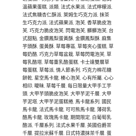
溫蘋果蛋糕, 派類, 法式水果派, 法式檸檬派,
法式焦糖杏仁酥派, 萊姆生巧克力派, 抹茶
生巧克力派, 法式蘋果派, 泡芙, 香草脆皮泡
芙, 巧克力脆皮泡芙, 閃電泡芙, 髒髒泡芙, 台
式甜點, 金鑽鳳梨蛋黃酥, 金鑽鳳梨酥, 麻集
芋頭酥, 蛋黃酥, 草莓專區, 草莓夾心蛋糕, 草
莓奶酪, 巧克力草莓盆栽, 草莓閃電泡芙, 草
莓乳酪塔, 草莓重乳酪蛋糕, 卡士達雙層草
莓蛋糕, 草莓派, 情人節系列, 巧克力棉花糖
餅乾, 星空馬卡龍, 榛心泡芙, 心有所屬, 心心
相印, 曖昧, 草莓千層, 每日限量大甲手工芋
頭, 大甲芋頭脆皮泡芙, 大甲芋泥千層, 大甲
芋泥塔, 大甲芋泥蛋糕捲, 馬卡龍系列, 國民
馬卡龍, 法式馬卡龍, 可可熊馬卡龍, 薄荷乳
酪馬卡龍, 玫瑰馬卡龍, 期間限定, 白葡萄乳
酪派, 千層系列, 法式水果千層, 英國伯爵茶
千層, 提拉米蘇千層, 日式特濃抹茶千層, 蛋