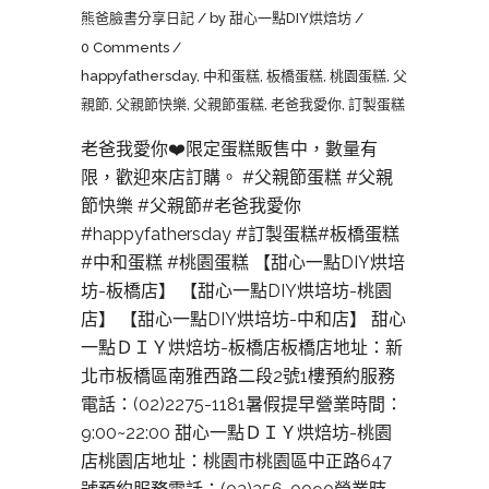
熊爸臉書分享日記
by
甜心一點DIY烘焙坊
0 Comments
happyfathersday
,
中和蛋糕
,
板橋蛋糕
,
桃園蛋糕
,
父
親節
,
父親節快樂
,
父親節蛋糕
,
老爸我愛你
,
訂製蛋糕
老爸我愛你❤️限定蛋糕販售中，數量有
限，歡迎來店訂購。 #父親節蛋糕 #父親
節快樂 #父親節#老爸我愛你
#happyfathersday #訂製蛋糕#板橋蛋糕
#中和蛋糕 #桃園蛋糕 【甜心一點DIY烘培
坊-板橋店】 【甜心一點DIY烘培坊-桃園
店】 【甜心一點DIY烘培坊-中和店】 甜心
一點ＤＩＹ烘焙坊-板橋店板橋店地址：新
北市板橋區南雅西路二段2號1樓預約服務
電話：(02)2275-1181暑假提早營業時間：
9:00~22:00 甜心一點ＤＩＹ烘焙坊-桃園
店桃園店地址：桃園市桃園區中正路647