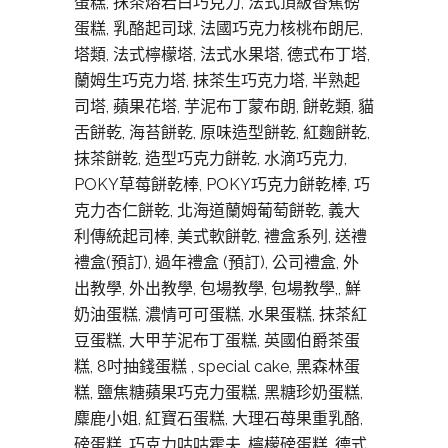
蛋糕, 抹茶熔岩白巧克力, 法式頂級香蕉磅
蛋糕, 乳酪起司球, 法國巧克力核桃布朗尼,
塔類, 法式檸檬塔, 法式水果塔, 德式布丁塔,
蘭姆生巧克力塔, 抹茶生巧克力塔, 半熟起
司塔, 蘋果花塔, 芋泥布丁蒙布朗, 餅乾類, 貓
舌餅乾, 海苔餅乾, 原味造型餅乾, 紅麴餅乾,
抹茶餅乾, 造型巧克力餅乾, 水滴巧克力,
POKY草莓餅乾棒, POKY巧克力餅乾棒, 巧
克力杏仁餅乾, 北海道蘭姆葡萄餅乾, 義大
利傳統起司棒, 美式軟餅亁, 禮盒系列, 送禮
禮盒(預訂), 過年禮盒 (預訂), 公司禮盒, 外
出教學, 外出教學, 包場教學, 包場教學,, 鮮
奶油蛋糕, 濃情可可蛋糕, 水果蛋糕, 抹茶紅
豆蛋糕, 大甲芋泥布丁蛋糕, 英國伯爵茶蛋
糕, 8吋抽錢蛋糕 , special cake, 黑森林蛋
糕, 鹽焦糖蘋果巧克力蛋糕, 黑糖珍奶蛋糕,
麋鹿小姐, 紅寶石蛋糕, 大理石苺果重乳酪,
磅蛋糕, 巧克力咕咕霍夫, 檸檬磅蛋糕, 德式