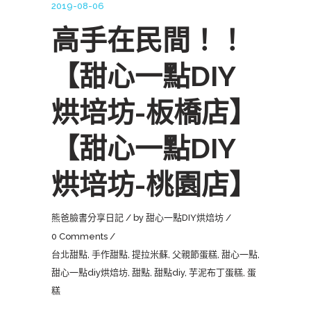
2019-08-06
高手在民間！！
【甜心一點DIY
烘培坊-板橋店】
【甜心一點DIY
烘培坊-桃園店】
熊爸臉書分享日記
by
甜心一點DIY烘焙坊
0 Comments
台北甜點
,
手作甜點
,
提拉米蘇
,
父親節蛋糕
,
甜心一點
,
甜心一點diy烘焙坊
,
甜點
,
甜點diy
,
芋泥布丁蛋糕
,
蛋
糕