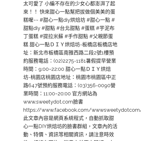
太可愛了 小編不存在的少女心都澎湃了起
來！！ 快來甜心一點幫把拔做個美美的蛋
糕喔~~ #甜心一點diy烘焙坊 #甜心一點 #
甜點diy #甜點 #台北甜點 #蛋糕 #芋泥布
丁蛋糕 #提拉米蘇 #手作甜點 #父親節蛋
糕 甜心一點ＤＩＹ烘焙坊-板橋店板橋店地
址：新北市板橋區南雅西路二段2號1樓預
約服務電話：(02)2275-1181暑假提早營業
時間：9:00~22:00 甜心一點ＤＩＹ烘焙
坊-桃園店桃園店地址：桃園市桃園區中正
路647號預約服務電話：(03)356-0090營
業時間：11:00~20:00 官方網站為
www.sweetydot.com臉書
https://www.facebook.com/wwwsweetydotcom
此文章內容是網頁系統程式，自動抓取甜
心一點DIY烘焙坊的臉書群組，文章內的活
動、特價、資訊等相關資訊，請注意時效