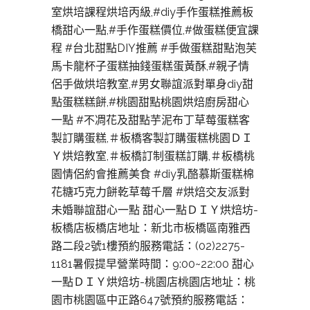
室烘培課程烘培丙級,#diy手作蛋糕推薦板
橋甜心一點,#手作蛋糕價位,#做蛋糕便宜課
程 #台北甜點DIY推薦 #手做蛋糕甜點泡芙
馬卡龍杯子蛋糕抽錢蛋糕蛋黃酥,#親子情
侶手做烘培教室,#男女聯誼派對單身diy甜
點蛋糕糕餅,#桃園甜點桃園烘焙廚房甜心
一點 #不凋花及甜點芋泥布丁草莓蛋糕客
製訂購蛋糕,＃板橋客製訂購蛋糕桃園ＤＩ
Ｙ烘焙教室,＃板橋訂制蛋糕訂購,＃板橋桃
園情侶約會推薦美食 #diy乳酪慕斯蛋糕棉
花糖巧克力餅乾草莓千層 #烘焙交友派對
未婚聯誼甜心一點 甜心一點ＤＩＹ烘焙坊-
板橋店板橋店地址：新北市板橋區南雅西
路二段2號1樓預約服務電話：(02)2275-
1181暑假提早營業時間：9:00~22:00 甜心
一點ＤＩＹ烘焙坊-桃園店桃園店地址：桃
園市桃園區中正路647號預約服務電話：