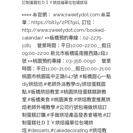
訂制蛋糕社ＤＩＹ烘焙褔單位包場烘培
🍬🍬 🥞官網： www.sweetydot.com 🥞菜
單：https://bit.ly/2PEf9sL 訂位：
http://www.sweetydot.com/booked-
calendar/ 🍬板橋預約專線：02-2275-
1181 營業時間：平日10:00~22:00＿假日
09:00~22:00 新北市板橋區南雅西路2段2
號 🍬桃園預約專線：03-356-0090 營業
時間：平日11:00~21:00＿假日10:00~21:00
桃園市桃園區中正路647號 #板橋甜心一點
diy烘焙坊,#老師外派教學diy烘培蛋糕甜
點,#板橋烘焙教室,#桃園烘焙蛋糕糕餅教
室,#板橋美食,#桃園美食,#烘焙教室推薦烘
焙老師外場教學,#公司行號包場做烘培訂
制蛋糕訂購,#手做烘培產品發表會場地,#訂
制蛋糕社ＤＩＹ烘焙褔單位包場烘
培,#desserts,#cakedecorating #烘培教