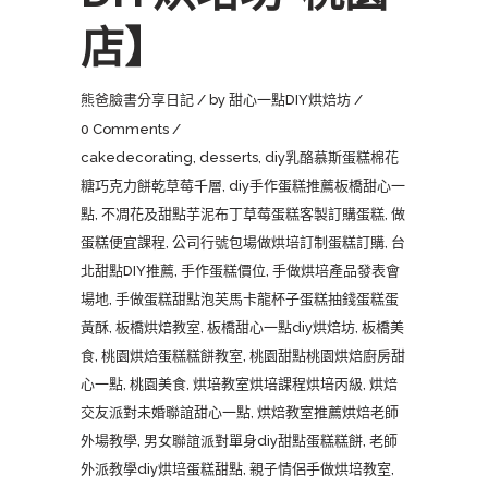
店】
熊爸臉書分享日記
by
甜心一點DIY烘焙坊
0 Comments
cakedecorating
,
desserts
,
diy乳酪慕斯蛋糕棉花
糖巧克力餅乾草莓千層
,
diy手作蛋糕推薦板橋甜心一
點
,
不凋花及甜點芋泥布丁草莓蛋糕客製訂購蛋糕
,
做
蛋糕便宜課程
,
公司行號包場做烘培訂制蛋糕訂購
,
台
北甜點DIY推薦
,
手作蛋糕價位
,
手做烘培產品發表會
場地
,
手做蛋糕甜點泡芙馬卡龍杯子蛋糕抽錢蛋糕蛋
黃酥
,
板橋烘焙教室
,
板橋甜心一點diy烘焙坊
,
板橋美
食
,
桃園烘焙蛋糕糕餅教室
,
桃園甜點桃園烘焙廚房甜
心一點
,
桃園美食
,
烘培教室烘培課程烘培丙級
,
烘焙
交友派對未婚聯誼甜心一點
,
烘焙教室推薦烘焙老師
外場教學
,
男女聯誼派對單身diy甜點蛋糕糕餅
,
老師
外派教學diy烘培蛋糕甜點
,
親子情侶手做烘培教室
,