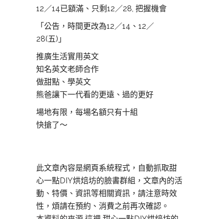
12／14已額滿、只剩12／2
8, 把握機會
「公告，時間更改為12／14、
12／
28(五)」
推廣生活實用英文
知名英文老師合作
做甜點、學英文
熊爸讓下一代看的更遠、過的更好
場地有限，每場名額只有十組
快搶了～
此文章內容是網頁系統程式，自動抓取甜
心一點DIY烘焙坊的臉書群組，文章內的活
動、特價、資訊等相關資訊，請注意時效
性，煩請在預約、消費之前再次確認。
本資料的來源 這裡
甜心一點DIY烘焙坊的