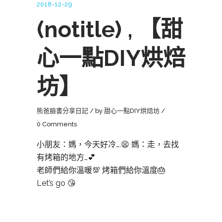
2018-12-29
(notitle) , 【甜
心一點DIY烘焙
坊】
熊爸臉書分享日記
by
甜心一點DIY烘焙坊
0 Comments
小朋友：媽，今天好冷….😫 媽：走，去找
有烤箱的地方…💕
老師們給你溫暖💯 烤箱們給你溫度🎂
Let’s go 😘