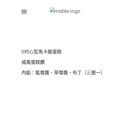
6吋心型馬卡龍蛋糕
烕風蛋糕體
內餡：藍莓醬、草莓醬、布丁（三選一）