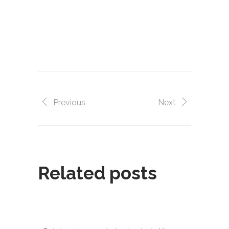
做蛋糕,diy,一點,甜點,蛋糕,自己做, 烘焙,點
心,生日蛋糕,自己做生日蛋糕,甜點DIY,場地
出租,聚會,聯誼,辦活動,場地,生日趴,
甜心一點DIY烘焙坊,
Previous
Next
Related posts