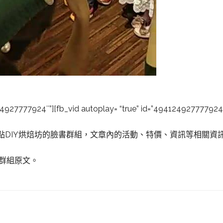
124927777924″”][fb_vid autoplay= “true” id=”494124927777924
點DIY烘焙坊的臉書群組，文章內的活動、特價、資訊等相關資
書群組原文。