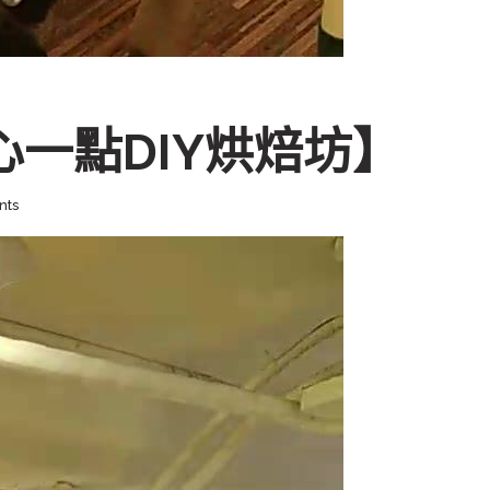
甜心一點DIY烘焙坊】
nts