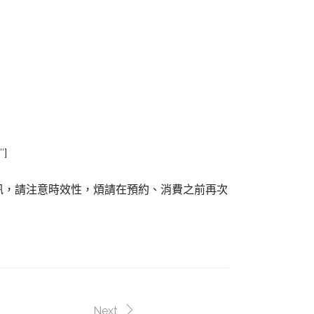
″]
訊，請注意時效性，煩請在預約、消費之前再次
Next