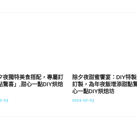
夕夜獨特美食搭配，專屬訂
除夕夜甜蜜饗宴：DIY特
點驚喜」,甜心一點DIY烘焙
訂製，為年夜飯增添甜點驚
心一點DIY烘焙坊
2-03
2024-02-03