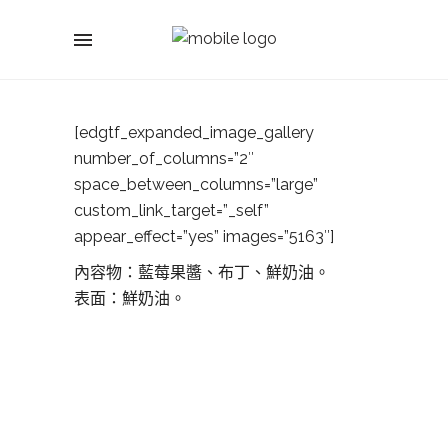
[edgtf_expanded_image_gallery
number_of_columns=”2″
space_between_columns=”large”
custom_link_target=”_self”
appear_effect=”yes” images=”5163″]
內容物：藍莓果醬、布丁、鮮奶油。
表面：鮮奶油。