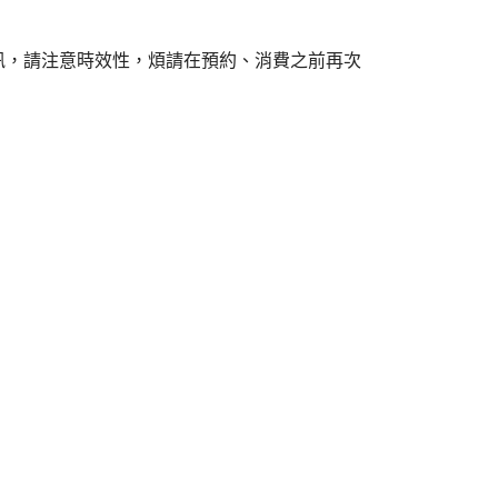
訊，請注意時效性，煩請在預約、消費之前再次
蛋糕,板橋甜點,板
日,板橋景點,板
己做,板橋包場,