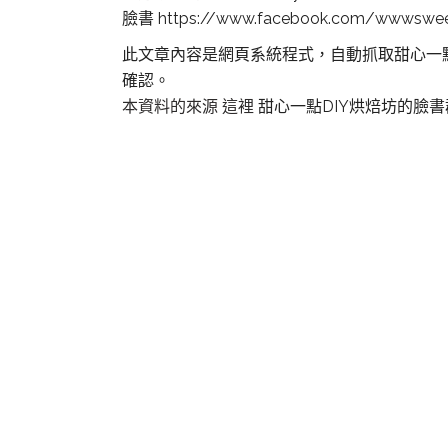
臉書 https://www.facebook.com/wwwswe
此文章內容是網頁系統程式，自動抓取甜心一
確認。
本資料的來源 這裡
甜心一點DIY烘焙坊的臉
板橋DIY烘焙,
橋烘焙,板橋做甜
橋名店,板橋美