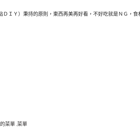
點ＤＩＹ）秉持的原則，東西再美再好看，不好吃就是ＮＧ，食
的菜單 ,菜單