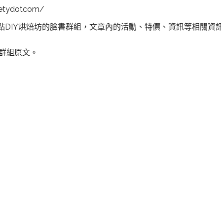
etydotcom/
點DIY烘焙坊的臉書群組，文章內的活動、特價、資訊等相關資
書群組原文。
板橋DIY烘焙,板橋DIY
點,板橋 甜點,板橋生
食,板橋何處去,板橋自