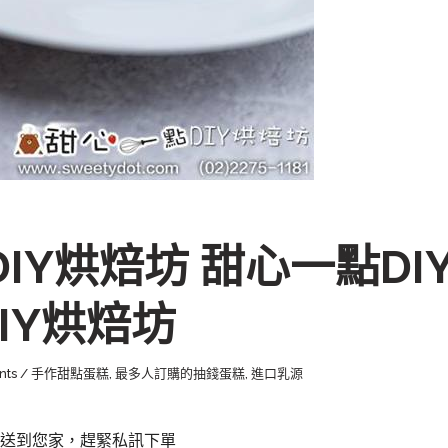
DIY烘焙坊 甜心一點DI
IY烘焙坊
nts
手作甜點蛋糕
,
最多人訂購的抽錢蛋糕
,
進口乳源
車外送到您家，趕緊私訊下單