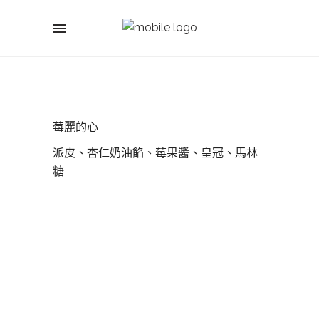
莓麗的心
派皮、杏仁奶油餡、莓果醬、皇冠、馬林
糖