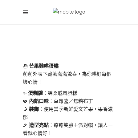
🎂
芒果難哄蛋糕
萌萌外表下藏著滿滿驚喜，為你哄好每個
壞心情！
✨
蛋糕體
：綿柔戚風蛋糕
🍓
內餡口味
：草莓醬／焦糖布丁
🥭
裝飾
：使用當季新鮮愛文芒果，果香濃
郁
🎉
造型亮點
：療癒笑臉＋派對帽，讓人一
看就心情好！