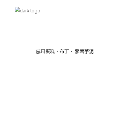
戚風蛋糕、布丁、 紫薯芋泥