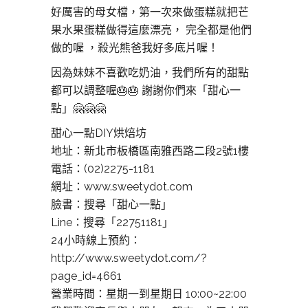
好厲害的母女檔，第一次來做蛋糕就把芒
果水果蛋糕做得這麼漂亮， 完全都是他們
做的喔 ，殺光熊爸我好多底片喔！
因為妹妹不喜歡吃奶油，我們所有的甜點
都可以調整喔
🎂
🎂
謝謝你們來「甜心一
點」
🤗
🤗
🤗
甜心一點DIY烘焙坊
地址：新北市板橋區南雅西路二段2號1樓
電話：(02)2275-1181
網址：www.sweetydot.com
臉書：搜尋「甜心一點」
Line：搜尋「22751181」
24小時線上預約：
http://www.sweetydot.com/?
page_id=4661
營業時間：星期一到星期日 10:00~22:00