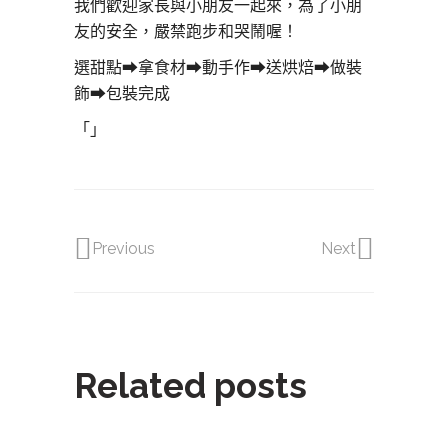
我們歡迎家長與小朋友一起來，為了小朋
友的安全，嚴禁跑步和哭鬧喔！
選甜點
➡
拿食材
➡
動手作
➡
送烘焙
➡
做裝
飾
➡
包裝完成
「」
Previous
Next
Related posts