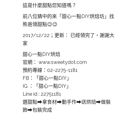
這是什麼甜點您知道嗎？
前八位猜中的來「甜心一點DIY烘焙坊」找
熊爸領甜點
😉
😉
2017/12/22；更新： 已經領完了，謝謝大
家
甜心一點DIY烘焙
官網：
www.sweetydot.com
預約專線：02-2275-1181
FB：「甜心一點DIY」
IG ：「甜心一點DIY」
Line id : 22751181
選甜點
➡
拿食材
➡
動手作
➡
送烘焙
➡
做裝
飾
➡
包裝完成