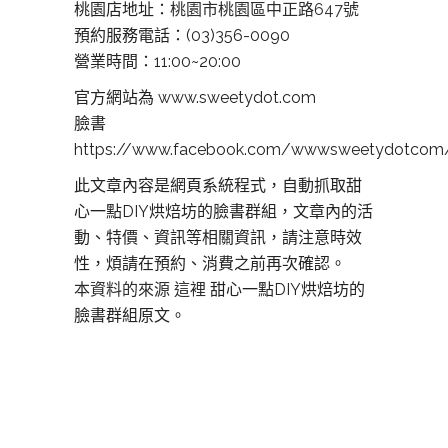
桃園店地址：
桃園市桃園區中正路647號
預約服務電話：(03)356-0090
營業時間：11:00~20:00
官方網站為 www.sweetydot.com
臉書
https://www.facebook.com/wwwsweetydotcom
此文章內容是網頁系統程式，自動抓取甜
心一點DIY烘焙坊的臉書群組，文章內的活
動、特價、資訊等相關資訊，請注意時效
性，煩請在預約、消費之前再次確認。
本資料的來源 這裡
甜心一點DIY烘焙坊的
臉書群組原文。
板橋DIY烘焙,板橋DIY烘焙,板橋DIY蛋糕,板
橋甜點,板橋烘焙,板橋做甜點,板橋 甜點,板
橋生日,板橋景點,板橋名店,板橋美食,板橋何