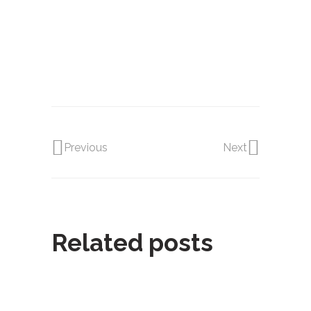
做蛋糕,diy,一點,甜點,蛋糕,自己做, 烘焙,點
心,生日蛋糕,自己做生日蛋糕,甜點DIY,場地
出租,聚會,聯誼,辦活動,場地,生日趴,
甜心一點DIY烘焙坊,
Previous
Next
Related posts