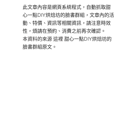
此文章內容是網頁系統程式，自動抓取甜
心一點DIY烘焙坊的臉書群組，文章內的活
動、特價、資訊等相關資訊，請注意時效
性，煩請在預約、消費之前再次確認。
本資料的來源 這裡
甜心一點DIY烘焙坊的
臉書群組原文。
板橋DIY烘焙,
板橋DIY烘焙,