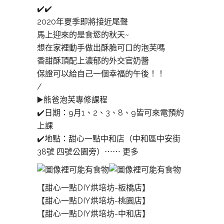
✔️✔️
2020年夏季即將接近尾聲
馬上迎來的是食慾的秋天~
想在家裡動手做出酥脆可口的泡芙嗎
香甜酥頂配上濃郁的外交官奶醬
保證可以給自己一個幸福的午後！！
/
▶️熊爸泡芙專修課程
✔️日期：9月1、2、3、8、9皆可來電預約
上課
✔️地點：甜心一點中和店（中和區中安街
38號 四號公園旁）⋯⋯
更多
【甜心一點DIY烘培坊-板橋店】
【甜心一點DIY烘培坊-桃園店】
【甜心一點DIY烘培坊-中和店】