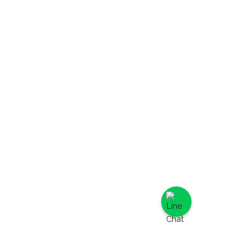
法式水果千層,
英國伯爵茶千
層,
提拉米蘇千層,
日式特濃抹茶
千層,
蛋糕捲,
水果蛋糕捲,
抹茶鮮奶油蛋
糕捲,
咖啡鮮奶油蛋
糕捲,