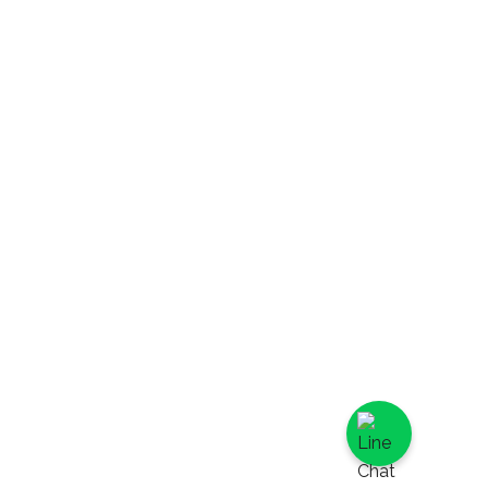
千層,
蛋糕捲,
水果蛋糕捲,
抹茶鮮奶油蛋
糕捲,
咖啡鮮奶油蛋
糕捲,
巧克力蛋糕捲,
髒髒蛋糕捲,
乳酪類,
日式檸檬乳酪