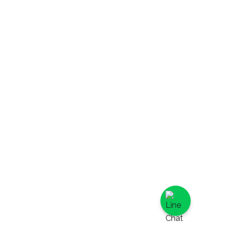
白葡萄乳酪派,
千層系列,
法式水果千層,
英國伯爵茶千
層,
提拉米蘇千層,
日式特濃抹茶
千層,
蛋糕捲,
水果蛋糕捲,
抹茶鮮奶油蛋
糕捲,