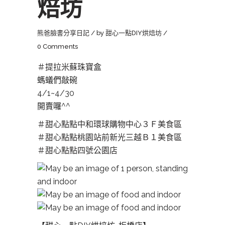
焙坊
熊爸臉書分享日記
by
甜心一點DIY烘焙坊
0 Comments
＃
提拉米蘇珠寶盒
螞蟻們敲碗
4/1~4/30
開賣囉^^
＃
甜心點點中和環球購物中心３Ｆ美
食區
＃
甜心點點桃園站前新光三越Ｂ１美
食區
＃
甜心點點四號公園店