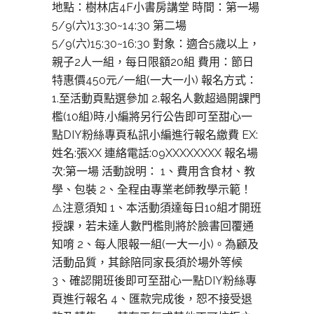
地點：樹林店4F小書房講堂 時間：第一場
5/9(六)13:30~14:30 第二場
5/9(六)15:30~16:30 對象：適合5歲以上，
親子2人一組，每日限額20組 費用：節日
特惠價450元/一組(一大一小) 報名方式：
1.至活動頁點選參加 2.報名人數超過開課門
檻(10組)時,小編將另行公告即可至甜心一
點DIY粉絲專頁私訊小編進行報名繳費 EX:
姓名:張XX 連絡電話:09XXXXXXXX 報名場
次:第一場 活動說明： 1、費用含食材、教
學、包裝 2、全程由專業老師教學示範！
⚠️注意須知 1、本活動須達每日10組才開班
授課，若未達人數門檻則將於臉書回覆通
知唷 2、每人限報一組(一大一小)。為顧及
活動品質，其餘陪同家長須於場外等候
3、確認開班後即可至甜心一點DIY粉絲專
頁進行報名 4、匯款完成後，恕不接受退