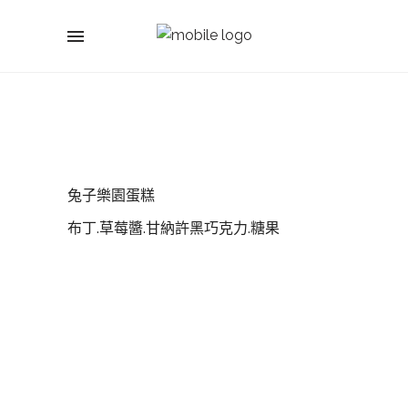
兔子樂園蛋糕
布丁.草莓醬.甘納許黑巧克力.糖果