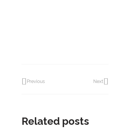
北生日,新北景點,新北名店,新北美食,新北何
處去,新北自己做,新北,
DIY烘焙,DIY蛋糕,蛋糕DIY,甜點,甜點,自己
做蛋糕,diy,一點,甜點,蛋糕,自己做, 烘焙,點
心,生日蛋糕,自己做生日蛋糕,甜點DIY,場地
出租,聚會,聯誼,辦活動,場地,生日趴,
甜心一點DIY烘焙坊,
Previous
Next
Related posts