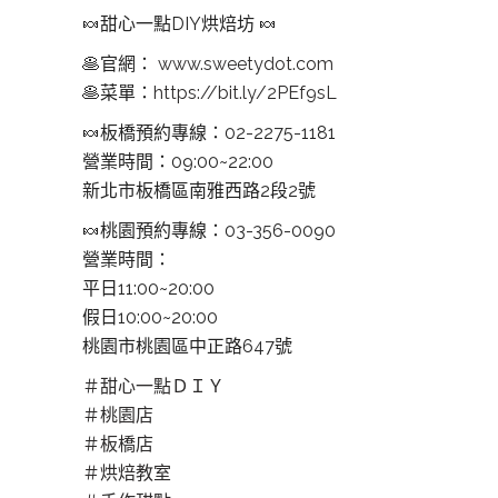
🍬
甜心一點DIY烘焙坊
🍬
🥞
官網：
www.sweetydot.com
🥞
菜單：
https://bit.ly/2PEf9sL
🍬
板橋預約專線：02-2275-1181
營業時間：09:00~22:00
新北市板橋區南雅西路2段2號
🍬
桃園預約專線：03-356-0090
營業時間：
平日11:00~20:00
假日10:00~20:00
桃園市桃園區中正路647號
＃
甜心一點ＤＩＹ
＃
桃園店
＃
板橋店
＃
烘焙教室