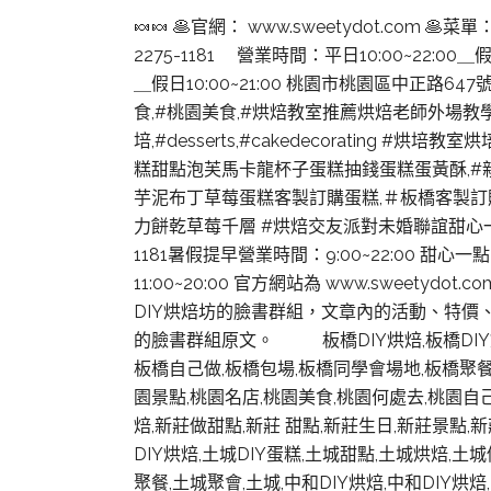
🍬🍬 🥞官網： www.sweetydot.com 🥞菜單：h
2275-1181 營業時間：平日10:00~22:00
＿假日10:00~21:00 桃園市桃園區中正路6
食,#桃園美食,#烘焙教室推薦烘焙老師外場教
培,#desserts,#cakedecorating
糕甜點泡芙馬卡龍杯子蛋糕抽錢蛋糕蛋黃酥,#親
芋泥布丁草莓蛋糕客製訂購蛋糕,＃板橋客製訂
力餅乾草莓千層 #烘焙交友派對未婚聯誼甜心一
1181暑假提早營業時間：9:00~22:00 
11:00~20:00 官方網站為 www.sweetydo
DIY烘焙坊的臉書群組，文章內的活動、特價
的臉書群組原文。 板橋DIY烘焙,板橋DIY烘焙
板橋自己做,板橋包場,板橋同學會場地,板橋聚餐,板
園景點,桃園名店,桃園美食,桃園何處去,桃園自己
焙,新莊做甜點,新莊 甜點,新莊生日,新莊景點,
DIY烘焙,土城DIY蛋糕,土城甜點,土城烘焙,
聚餐,土城聚會,土城,中和DIY烘焙,中和DIY烘