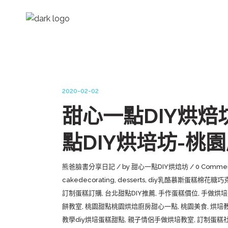
2020-02-02
甜心一點DIY烘焙
點DIY烘培坊-桃
熊爸臉書分享日記
by
甜心一點DIY烘焙坊
0 Comme
cakedecorating
,
desserts
,
diy乳酪慕斯蛋糕棉花糖巧
訂制蛋糕訂購
,
台北甜點DIY推薦
,
手作蛋糕價位
,
手做烘培
餅教室
,
桃園甜點桃園烘焙廚房甜心一點
,
桃園美食
,
烘培
教學diy烘培蛋糕甜點
,
親子情侶手做烘培教室
,
訂制蛋糕