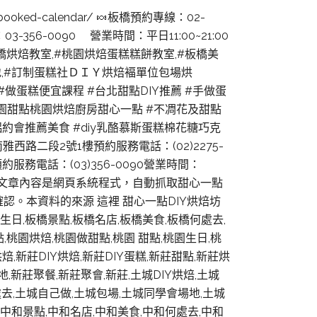
om/booked-calendar/ 🍬板橋預約專線：02-
3-356-0090 營業時間：平日11:00~21:00
#板橋烘焙教室,#桃園烘焙蛋糕糕餅教室,#板橋美
地,#訂制蛋糕社ＤＩＹ烘焙褔單位包場烘
價位,#做蛋糕便宜課程 #台北甜點DIY推薦 #手做蛋
桃園甜點桃園烘焙廚房甜心一點 #不凋花及甜點
會推薦美食 #diy乳酪慕斯蛋糕棉花糖巧克
路二段2號1樓預約服務電話：(02)2275-
服務電話：(03)356-0090營業時間：
ydotcom/ 此文章內容是網頁系統程式，自動抓取甜心一點
。本資料的來源 這裡 甜心一點DIY烘焙坊
生日,板橋景點,板橋名店,板橋美食,板橋何處去,
點,桃園烘焙,桃園做甜點,桃園 甜點,桃園生日,桃
,新莊DIY烘焙,新莊DIY蛋糕,新莊甜點,新莊烘
,新莊聚餐,新莊聚會,新莊,土城DIY烘焙,土城
何處去,土城自己做,土城包場,土城同學會場地,土城
日,中和景點,中和名店,中和美食,中和何處去,中和