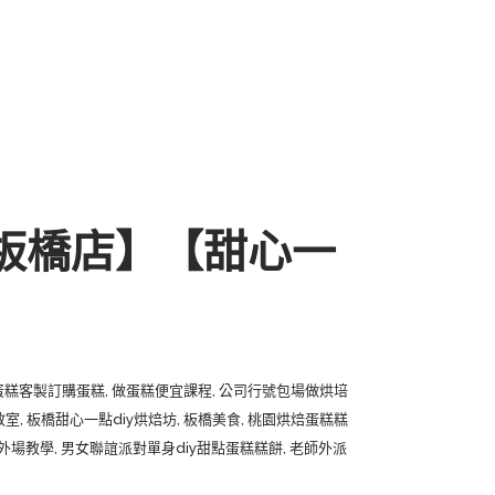
-板橋店】【甜心一
蛋糕客製訂購蛋糕
,
做蛋糕便宜課程
,
公司行號包場做烘培
教室
,
板橋甜心一點diy烘焙坊
,
板橋美食
,
桃園烘焙蛋糕糕
外場教學
,
男女聯誼派對單身diy甜點蛋糕糕餅
,
老師外派