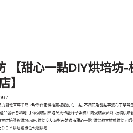
坊 【甜心一點DIY烘培坊
園店】
nts
克力餅乾草莓千層
,
diy手作蛋糕推薦板橋甜心一點
,
不凋花及甜點芋泥布丁草莓
產品發表會場地
,
手做蛋糕甜點泡芙馬卡龍杯子蛋糕抽錢蛋糕蛋黃酥
,
板橋烘焙
教室烘培課程烘培丙級
,
烘焙交友派對未婚聯誼甜心一點
,
烘焙教室推薦烘焙老師
社ＤＩＹ烘焙褔單位包場烘培