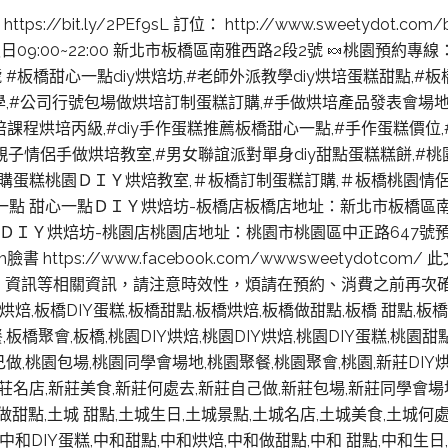
ttps://bit.ly/2PEf9sL 訂位： http://www.sweetydot.c
＿假日09:00~22:00 新北市板橋區南雅西路2段2號 🍬桃園預約專線：0
47號 #板橋甜心一點diy烘焙坊,#老師外派教學diy烘培蛋糕甜點,
學,#公司行號包場做烘培訂制蛋糕訂購,#手做烘培產品發表會場
 #烘培教室烘培課程烘培丙級,#diy手作蛋糕推薦板橋甜心一點,#手作蛋糕
子情侶手做烘培教室,#男女聯誼派對單身diy甜點蛋糕糕餅,#
購蛋糕桃園ＤＩＹ烘焙教室,＃板橋訂制蛋糕訂購,＃板橋桃園情侶約
點 甜心一點ＤＩＹ烘焙坊-板橋店板橋店地址：新北市板橋區南雅西
甜心一點ＤＩＹ烘焙坊-桃園店桃園店地址：桃園市桃園區中正路647號預約
t.com臉書 https://www.facebook.com/wwwsweet
、資訊等相關資訊，請注意時效性，煩請在預約、消費之前再次確認
,板橋DIY蛋糕,板橋甜點,板橋烘焙,板橋做甜點,板橋 甜點,板橋
橋聚會,板橋,桃園DIY烘焙,桃園DIY烘焙,桃園DIY蛋糕,桃園甜
做,桃園包場,桃園同學會場地,桃園聚餐,桃園聚會,桃園,新莊DIY烘焙
新莊名店,新莊美食,新莊何處去,新莊自己做,新莊包場,新莊同學會場地
土城做甜點,土城 甜點,土城生日,土城景點,土城名店,土城美食,土城
焙,中和DIY蛋糕,中和甜點,中和烘焙,中和做甜點,中和 甜點,中和生