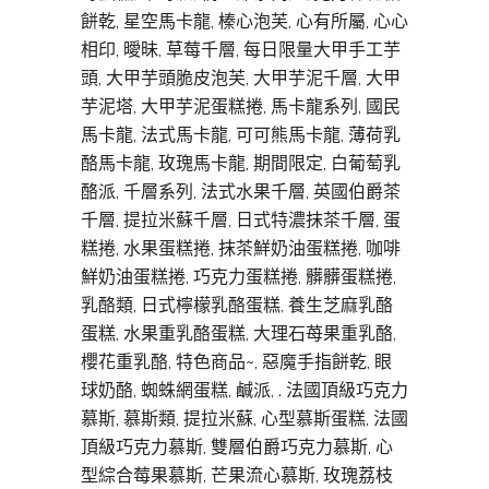
餅乾, 星空馬卡龍, 榛心泡芙, 心有所屬, 心心
相印, 曖昧, 草莓千層, 每日限量大甲手工芋
頭, 大甲芋頭脆皮泡芙, 大甲芋泥千層, 大甲
芋泥塔, 大甲芋泥蛋糕捲, 馬卡龍系列, 國民
馬卡龍, 法式馬卡龍, 可可熊馬卡龍, 薄荷乳
酪馬卡龍, 玫瑰馬卡龍, 期間限定, 白葡萄乳
酪派, 千層系列, 法式水果千層, 英國伯爵茶
千層, 提拉米蘇千層, 日式特濃抹茶千層, 蛋
糕捲, 水果蛋糕捲, 抹茶鮮奶油蛋糕捲, 咖啡
鮮奶油蛋糕捲, 巧克力蛋糕捲, 髒髒蛋糕捲,
乳酪類, 日式檸檬乳酪蛋糕, 養生芝麻乳酪
蛋糕, 水果重乳酪蛋糕, 大理石苺果重乳酪,
櫻花重乳酪, 特色商品~, 惡魔手指餅乾, 眼
球奶酪, 蜘蛛網蛋糕, 鹹派, . 法國頂級巧克力
慕斯, 慕斯類, 提拉米蘇, 心型慕斯蛋糕, 法國
頂級巧克力慕斯, 雙層伯爵巧克力慕斯, 心
型綜合莓果慕斯, 芒果流心慕斯, 玫瑰荔枝