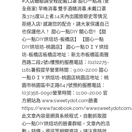
#入店體驗請全程配戴口罩 甜心一點為 [安
全商家] 早晚消毒,雙手酒精消毒,未戴口罩
及37.5度以上者,14天內出國旅遊史等情況,
拒絕入店! 感謝您的配合，請大家保護自己
也保護他人！ 甜心一點DIY 關心您!! 【甜
心一點DIY烘培坊-板橋店】 【甜心一點
DIY烘培坊-桃園店】 甜心一點ＤＩＹ烘焙
坊-板橋店板橋店地址：新北市板橋區南雅
西路二段2號1樓預約服務電話：(02)2275-
1181暑假提早營業時間：9:00~22:00 甜心
一點ＤＩＹ烘焙坊-桃園店桃園店地址：桃
園市桃園區中正路647號預約服務電話：
(03)356-0090營業時間：11:00~20:00 官
方網站為 www.sweetydot.com臉書
https://www.facebook.com/wwwsweetydotcom
此文章內容是網頁系統程式，自動抓取甜
心一點DIY烘焙坊的臉書群組，文章內的活
動、特價、資訊等相關資訊，請注意時效