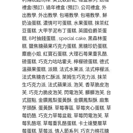
禮盒(預訂), 過年禮盒 (預訂), 公司禮盒, 外
出教學, 外出教學, 包場教學, 包場教學,, 鮮
奶油蛋糕, 濃情可可蛋糕, 水果蛋糕, 抹茶紅
豆蛋糕, 大甲芋泥布丁蛋糕, 英國伯爵茶蛋
糕, 8吋抽錢蛋糕 , special cake, 黑森林蛋
糕, 鹽焦糖蘋果巧克力蛋糕, 黑糖珍奶蛋糕,
麋鹿小姐, 紅寶石蛋糕, 大理石苺果重乳酪,
磅蛋糕, 巧克力咕咕霍夫, 檸檬磅蛋糕, 德式
溫蘋果蛋糕, 派類, 法式水果派, 法式檸檬派,
法式焦糖杏仁酥派, 萊姆生巧克力派, 抹茶
生巧克力派, 法式蘋果派, 泡芙, 香草脆皮泡
芙, 巧克力脆皮泡芙, 閃電泡芙, 髒髒泡芙, 台
式甜點, 金鑽鳳梨蛋黃酥, 金鑽鳳梨酥, 麻集
芋頭酥, 蛋黃酥, 草莓專區, 草莓夾心蛋糕, 草
莓奶酪, 巧克力草莓盆栽, 草莓閃電泡芙, 草
莓乳酪塔, 草莓重乳酪蛋糕, 卡士達雙層草
莓蛋糕, 草莓派, 情人節系列, 巧克力棉花糖