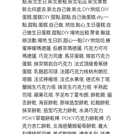
點,新北生日,新北景點,新北名店,新北美食,
新北何處去,新北自己做,新北,DIY烘焙,DIY
蛋糕,蛋糕DIY,甜點,甜點,自己做蛋糕,diy,一
點,甜點,蛋糕,自己做, 烘焙,點心,生日蛋糕,自
己做生日蛋糕,甜點DIY,場地出租,聚會,聯誼,
辦活動,場地,生日趴,甜心一點DIY烘焙坊,蜂
蜜檸檬瑪德蓮, 伯爵茶瑪德蓮, 巧克力可可
瑪德蓮, 巧克力司康, 馬芬蛋糕, 熔岩巧克力
蛋糕, 抹茶熔岩白巧克力, 法式頂級香蕉磅
蛋糕, 乳酪起司球, 法國巧克力核桃布朗尼,
塔類, 法式檸檬塔, 法式水果塔, 德式布丁塔,
蘭姆生巧克力塔, 抹茶生巧克力塔, 半熟起
司塔, 蘋果花塔, 芋泥布丁蒙布朗, 餅乾類, 貓
舌餅乾, 海苔餅乾, 原味造型餅乾, 紅麴餅乾,
抹茶餅乾, 造型巧克力餅乾, 水滴巧克力,
POKY草莓餅乾棒, POKY巧克力餅乾棒, 巧
克力杏仁餅乾, 北海道蘭姆葡萄餅乾, 義大
利傳統起司棒, 美式軟餅亁, 禮盒系列, 送禮