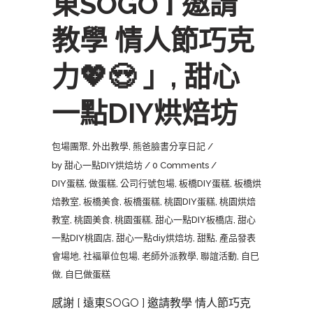
東SOGO ] 邀請
教學 情人節巧克
力💖😍 」, 甜心
一點DIY烘焙坊
包場團聚
,
外出教學
,
熊爸臉書分享日記
by
甜心一點DIY烘焙坊
0 Comments
DIY蛋糕
,
做蛋糕
,
公司行號包場
,
板橋DIY蛋糕
,
板橋烘
焙教室
,
板橋美食
,
板橋蛋糕
,
桃園DIY蛋糕
,
桃園烘焙
教室
,
桃園美食
,
桃園蛋糕
,
甜心一點DIY板橋店
,
甜心
一點DIY桃園店
,
甜心一點diy烘焙坊
,
甜點
,
產品發表
會場地
,
社褔單位包場
,
老師外派教學
,
聯誼活動
,
自巳
做
,
自巳做蛋糕
感謝 [ 遠東SOGO ] 邀請教學 情人節巧克