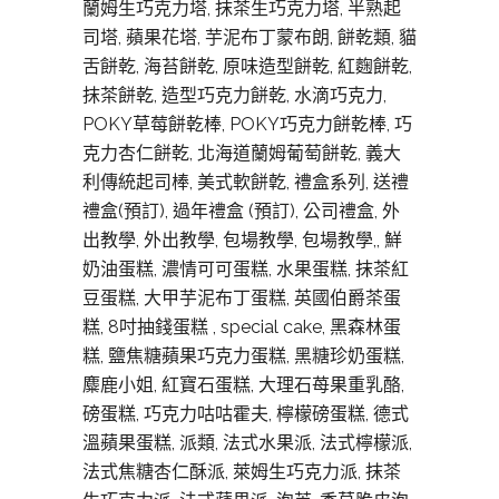
蘭姆生巧克力塔, 抹茶生巧克力塔, 半熟起
司塔, 蘋果花塔, 芋泥布丁蒙布朗, 餅乾類, 貓
舌餅乾, 海苔餅乾, 原味造型餅乾, 紅麴餅乾,
抹茶餅乾, 造型巧克力餅乾, 水滴巧克力,
POKY草莓餅乾棒, POKY巧克力餅乾棒, 巧
克力杏仁餅乾, 北海道蘭姆葡萄餅乾, 義大
利傳統起司棒, 美式軟餅亁, 禮盒系列, 送禮
禮盒(預訂), 過年禮盒 (預訂), 公司禮盒, 外
出教學, 外出教學, 包場教學, 包場教學,, 鮮
奶油蛋糕, 濃情可可蛋糕, 水果蛋糕, 抹茶紅
豆蛋糕, 大甲芋泥布丁蛋糕, 英國伯爵茶蛋
糕, 8吋抽錢蛋糕 , special cake, 黑森林蛋
糕, 鹽焦糖蘋果巧克力蛋糕, 黑糖珍奶蛋糕,
麋鹿小姐, 紅寶石蛋糕, 大理石苺果重乳酪,
磅蛋糕, 巧克力咕咕霍夫, 檸檬磅蛋糕, 德式
溫蘋果蛋糕, 派類, 法式水果派, 法式檸檬派,
法式焦糖杏仁酥派, 萊姆生巧克力派, 抹茶