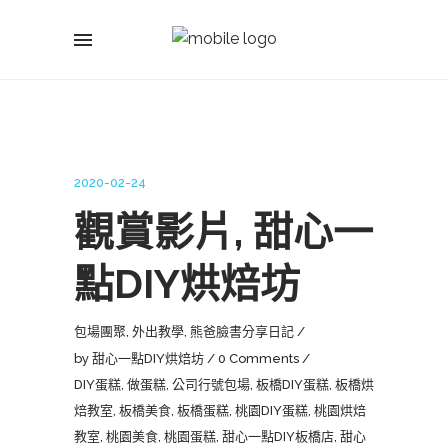
2020-02-24
觀賞影片, 甜心一
點DIY烘焙坊
包場團聚
,
外出教學
,
熊爸臉書分享日記
by
甜心一點DIY烘焙坊
0 Comments
DIY蛋糕
,
做蛋糕
,
公司行號包場
,
板橋DIY蛋糕
,
板橋烘
焙教室
,
板橋美食
,
板橋蛋糕
,
桃園DIY蛋糕
,
桃園烘焙
教室
,
桃園美食
,
桃園蛋糕
,
甜心一點DIY板橋店
,
甜心