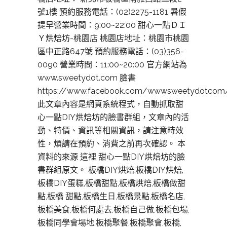
號1樓 預約服務電話：(02)2275-1181 暑假
提早營業時間：9:00~22:00 甜心一點ＤＩ
Ｙ烘焙坊-桃園店 桃園店地址：桃園市桃園
區中正路647號 預約服務電話：(03)356-
0090 營業時間：11:00~20:00 官方網站為
www.sweetydot.com 臉書
https://www.facebook.com/wwwsweetydotcom
此文章內容是網頁系統程式，自動抓取甜
心一點DIY烘焙坊的臉書群組，文章內的活
動、特價、資訊等相關資訊，請注意時效
性，煩請在預約、消費之前再次確認。 本
資料的來源 這裡 甜心一點DIY烘焙坊的臉
書群組原文。 板橋DIY烘焙,板橋DIY烘焙,
板橋DIY蛋糕,板橋甜點,板橋烘焙,板橋做甜
點,板橋 甜點,板橋生日,板橋景點,板橋名店,
板橋美食,板橋何處去,板橋自己做,板橋包場,
板橋同學會場地,板橋聚餐,板橋聚會,板橋,