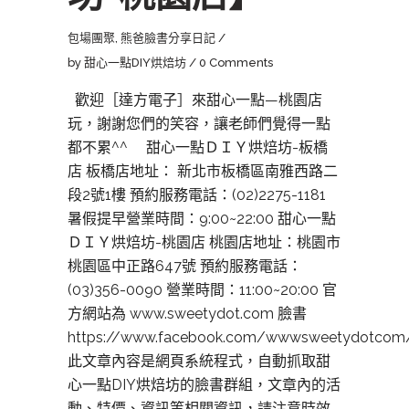
包場團聚
,
熊爸臉書分享日記
by
甜心一點DIY烘焙坊
0 Comments
歡迎［達方電子］來甜心一點—桃園店
玩，謝謝您們的笑容，讓老師們覺得一點
都不累^^ 甜心一點ＤＩＹ烘焙坊-板橋
店 板橋店地址： 新北市板橋區南雅西路二
段2號1樓 預約服務電話：(02)2275-1181
暑假提早營業時間：9:00~22:00 甜心一點
ＤＩＹ烘焙坊-桃園店 桃園店地址：桃園市
桃園區中正路647號 預約服務電話：
(03)356-0090 營業時間：11:00~20:00 官
方網站為 www.sweetydot.com 臉書
https://www.facebook.com/wwwsweetydotcom
此文章內容是網頁系統程式，自動抓取甜
心一點DIY烘焙坊的臉書群組，文章內的活
動、特價、資訊等相關資訊，請注意時效