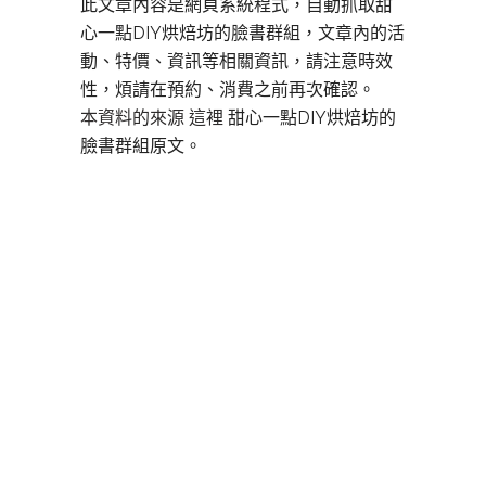
此文章內容是網頁系統程式，自動抓取甜
心一點DIY烘焙坊的臉書群組，文章內的活
動、特價、資訊等相關資訊，請注意時效
性，煩請在預約、消費之前再次確認。
本資料的來源 這裡
甜心一點DIY烘焙坊的
臉書群組原文。
板橋DIY烘焙,
板橋DIY烘焙,