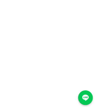
法式水果千層,
英國伯爵茶千
層,
提拉米蘇千層,
日式特濃抹茶
千層,
蛋糕捲,
水果蛋糕捲,
抹茶鮮奶油蛋
糕捲,
咖啡鮮奶油蛋
糕捲,