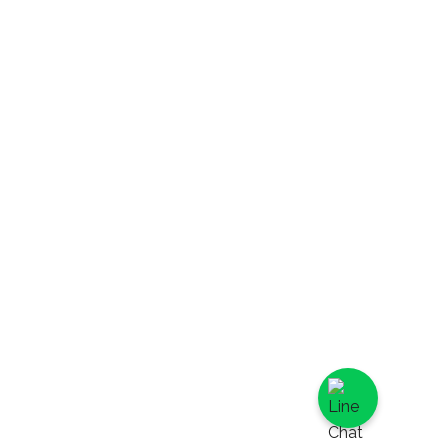
龍,
玫瑰馬卡龍,
期間限定,
白葡萄乳酪派,
千層系列,
法式水果千層,
英國伯爵茶千
層,
提拉米蘇千層,
日式特濃抹茶
千層,
蛋糕捲,