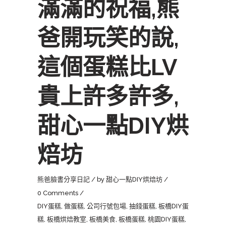
滿滿的祝福,熊
爸開玩笑的說,
這個蛋糕比LV
貴上許多許多,
甜心一點DIY烘
焙坊
熊爸臉書分享日記
by
甜心一點DIY烘焙坊
0 Comments
DIY蛋糕
,
做蛋糕
,
公司行號包場
,
抽錢蛋糕
,
板橋DIY蛋
糕
,
板橋烘焙教室
,
板橋美食
,
板橋蛋糕
,
桃園DIY蛋糕
,