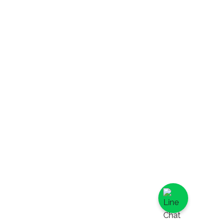
曖昧,
草莓千層,
每日限量大甲
手工芋頭,
大甲芋頭脆皮
泡芙,
大甲芋泥千層,
大甲芋泥塔,
大甲芋泥蛋糕
捲,
馬卡龍系列,
國民馬卡龍,