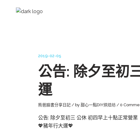
2019-02-05
公告: 除夕至初
運
熊爸臉書分享日記
by
甜心一點DIY烘焙坊
0 Comme
公告: 除夕至初三 公休 初四早上十點正常營業
💖豬年行大運💖