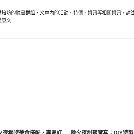
Y烘焙坊的臉書群組，文章內的活動、特價、資訊等相關資訊，請
組原文
夕夜獨特美食搭配，專屬訂
除夕夜甜蜜饗宴：DIY特