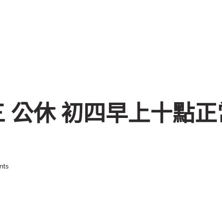
三 公休 初四早上十點
nts