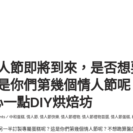
人節即將到來，是否想
是你們第幾個情人節呢
心一點DIY烘焙坊
nts
中和蛋糕
,
情人節
,
情人節快樂
,
情人節禮物
,
情人節禮物首選
,
情人節蛋糕
,
另一半訂製專屬蛋糕呢？這是你們第幾個情人節呢？不想跪算盤的