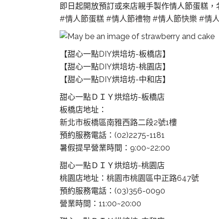
即日起開放預訂或來店親手製作情人節蛋糕，
#情人節蛋糕
#情人節禮物
#情人節快樂
#情
【甜心一點DIY烘培坊-板橋店】
【甜心一點DIY烘培坊-桃園店】
【甜心一點DIY烘培坊-中和店】
甜心一點ＤＩＹ烘焙坊-板橋店
板橋店地址：
新北市板橋區南雅西路二段2號1樓
預約服務電話：(02)2275-1181
暑假提早營業時間：9:00~22:00
甜心一點ＤＩＹ烘焙坊-桃園店
桃園店地址：
桃園市桃園區中正路647號
預約服務電話：(03)356-0090
營業時間：11:00~20:00