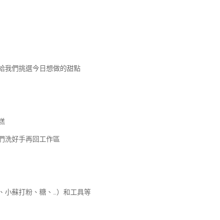
給我們挑選今日想做的甜點
糕
們洗好手再回工作區
、小蘇打粉、糖、…）和工具等