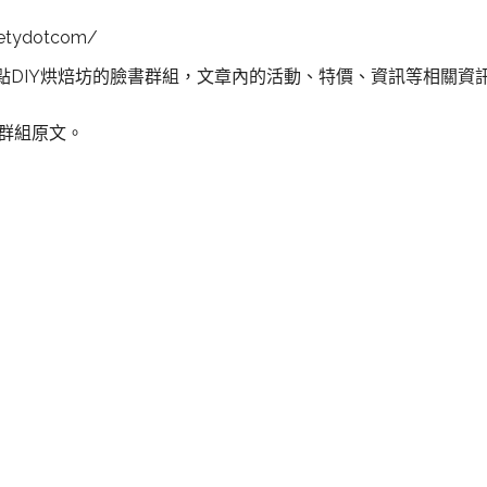
etydotcom/
點DIY烘焙坊的臉書群組，文章內的活動、特價、資訊等相關資
書群組原文。
橋甜點,板橋烘焙,板橋做甜點,板橋 甜點,板橋生日,板橋景點,板橋名
園甜點,桃園烘焙,桃園做甜點,桃園 甜點,桃園生日,桃園景點,桃園名
莊甜點,新莊烘焙,新莊做甜點,新莊 甜點,新莊生日,新莊景點,新莊名
城甜點,土城烘焙,土城做甜點,土城 甜點,土城生日,土城景點,土城名
和甜點,中和烘焙,中和做甜點,中和 甜點,中和生日,中和景點,中和名
口甜點,林口烘焙,林口做甜點,林口 甜點,林口生日,林口景點,林口名