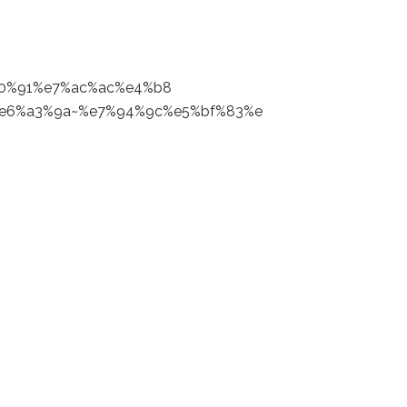
0%91
%e7%ac%ac%e4%b8
e6%a3%9a~%e7%9
4%9c%e5%bf%83%e