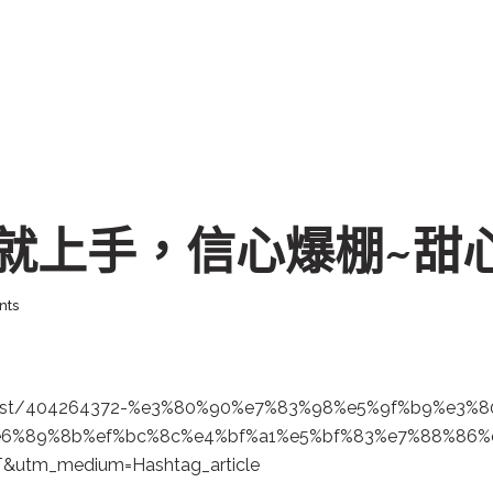
就上手，信心爆棚~甜心
nts
st/
404264372-%e3%80
%90%e7%83%98%e5
%9f%b9%e3%8
e6%89%8b%ef%bc
%8c%e4%bf%a1%e5
%bf%83%e7%88%86
%
T&utm_medium
=Hashtag_articl
e