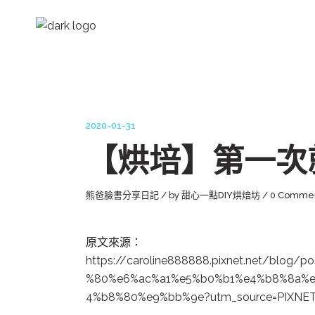
2020-01-31
【烘培】第一次
熊爸臉書分享日記
by
甜心一點DIY烘焙坊
0 Comme
原文來源：
https://
caroline888888.p
ixnet.net/blog/
po
%80%e6%ac%a1%e5
%b0%b1%e4%b8%8a
%
4%b8%80%e9%bb%9
e?utm_source=PI
XNE