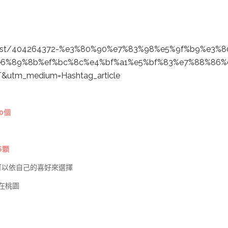
st/
404264372-%e3%80
%90%e7%83%98%e5
%9f%b9%e3%8
e6%89%8b%ef%bc
%8c%e4%bf%a1%e5
%bf%83%e7%88%86
%
T&utm_medium
=Hashtag_articl
e
0個
6顆
可以依自己的喜好來選擇
在桃園