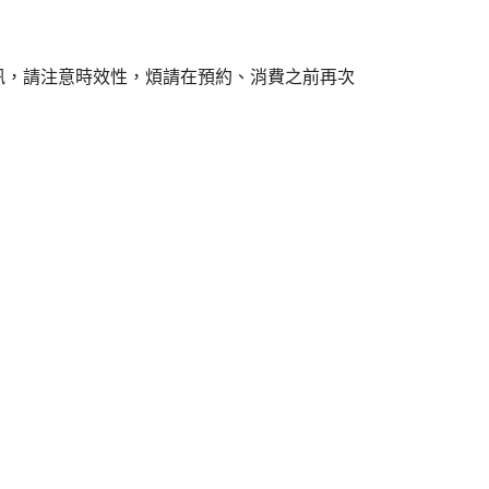
訊，請注意時效性，煩請在預約、消費之前再次
店,板橋美食,板橋何處去,板橋自己做,板橋包場,板
店,桃園美食,桃園何處去,桃園自己做,桃園包場,桃
店,新莊美食,新莊何處去,新莊自己做,新莊包場,新
店,土城美食,土城何處去,土城自己做,土城包場,土
店,中和美食,中和何處去,中和自己做,中和包場,中
店,林口美食,林口何處去,林口自己做,林口包場,林