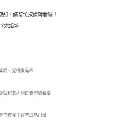
遊記，請幫忙按讚轉發喔！
IY烘焙坊
蛋糕，覺得很有趣
是就和友人約好去體驗看看
是已經完工在等成品出爐