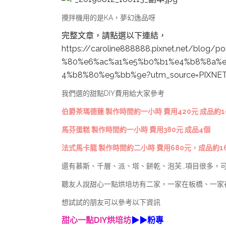
攪拌機用的是KA，夢幻逸品呀
完整文章，請點選以下連結，
https://
caroline888888.p
ixnet.net/blog/
po
%80%e6%ac%a1%e5
%b0%b1%e4%b8%8a
%
4%b8%80%e9%bb%9
e?utm_source=PI
XNE
我們選的甜點DIY費用給大家參考
伯爵茶瑪德蓮 製作時間約一小時 費用420元 成品約1
馬芬蛋糕 製作時間約一小時 費用380元 成品4個
法式馬卡龍 製作時間約二小時 費用680元，成品約1
還有慕斯、千層、派、塔、餅乾、泡芙…項目很多，
聽友人說甜心一點烘培坊有二家，一家在板橋、一家
想試試的朋友可以參考以下資訊
甜心一點DIY烘培坊
▶▶
粉專